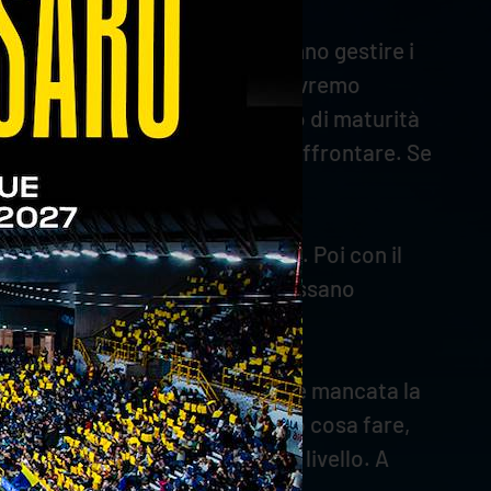
 che spingono in banda e che sanno gestire i
 da tantissimo tempo. Noi non dovremo
ebbe raggiungere un alto livello di maturità
ché è un avversario tosto da affrontare. Se
 passo in avanti”.
stino concentrati sull’obiettivo. Poi con il
 alcune situazioni che mi interessano
biamo provato a giocare, ma ci è mancata la
in campo erano sereni. Sapevamo cosa fare,
zza ci ha permesso di alzare il livello. A