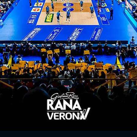
ci voglia un po’ più di tempo per entrare in partit
cisterna - withu verona
ITI ALLA
NEWSLETTER
ISC