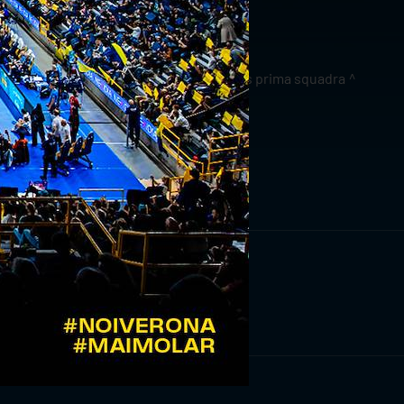
a”.
news prima squadra
RIVITI ORA