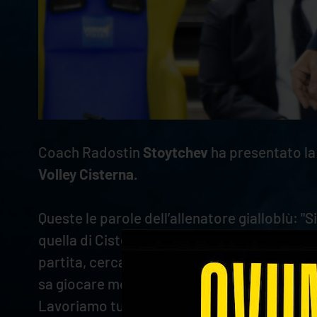
Coach Radostin
Stoytchev
ha presentato la
Volley Cisterna.
Queste le parole dell’allenatore gialloblù:
quella di Cisterna come un match che determi
partita, cercando di vincere tutto quello c
sa giocare molto bene, per cui non sarà per 
Lavoriamo tutti i giorni per migliorare".