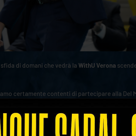
 sfida di domani che vedrà la
WithU Verona
scender
 "Siamo certamente contenti di partecipare alla De
na se giocheremo in casa o fuori. Il nostro obiett
he possiamo: un punto, un set, una gara in più. Ci
nulla semplice. I buoni risultati che abbiamo otten