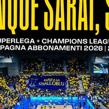
icile. Cisterna dispone di giocatori molto tecnici,
ione sui tre metri, che in una squadra non vedevo
or modo possibile. Una vittoria domani significher
ma in caso contrario non dobbiamo abbatterci, per
 anche in questa gara vorrebbe dire che faremmo un
tchev - mi aspetto prima di tutto che i giocatori re
tuta, in ricezione e nell’organizzazione di gioco su
empre più fame”.
’ultima gara vinta contro Siena: “Nel primo set ab
alcosa in più rispetto alla media, ma i giocatori 
mo organizzati bene, li abbiamo staccati e la sciolte