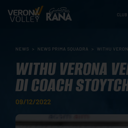
CLUB
STORI
SEDI
ORGA
NEWS
>
NEWS PRIMA SQUADRA
>
WITHU VERON
CONTA
WITHU VERONA VER
DI COACH STOYTC
09/12/2022