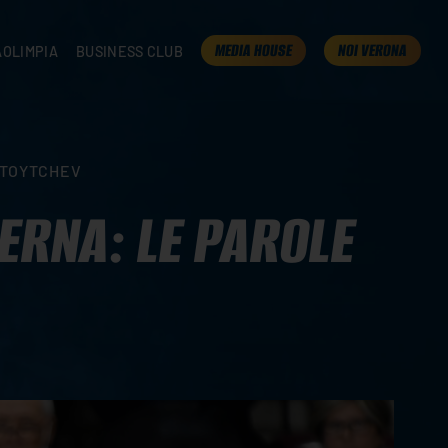
MEDIA HOUSE
NOI VERONA
AOLIMPIA
BUSINESS CLUB
TAMPA
OLIMPIA
I NOSTRI PARTNER
K
PRESENTA LA TUA AZIENDA
 VERONA
B2B AREA
STOYTCHEV
 ROOM
ERNA: LE PAROLE