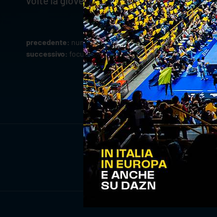
volte la gioventù della squadra comporta che 
precedente:
numeri e curiosità alla vigilia di top volley 
successivo:
focus sull'avversario: top volley cisterna
ISCRIV