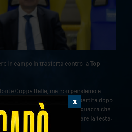
e in campo in trasferta contro la
Top
l Monte Coppa Italia, ma non pensiamo a
ivo resta quello di migliorare partita dopo
 aspetta un impegno contro una squadra che
uto fin qui non ci devono montare la testa.