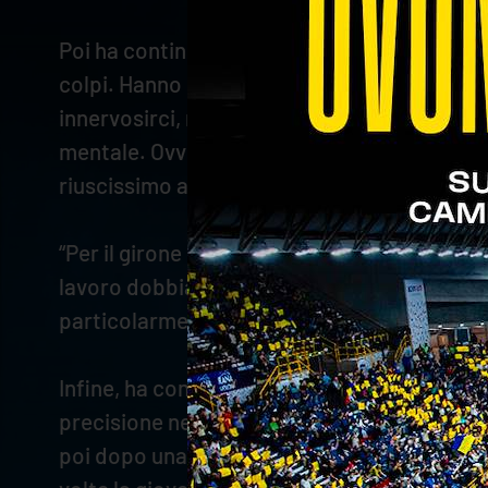
Poi ha continuato: “Ci attende una gara diff
colpi. Hanno percentuali altissime in ricez
innervosirci, ma pensare a giocare nel migli
mentale. Ovviamente mi auguro di vincere, 
riuscissimo a gestire bene certe situazioni
“Per il girone di ritorno – ha proseguito Stoy
lavoro dobbiamo arrivare a migliorare in bat
particolarmente. Di certo dovremo avere s
Infine, ha concluso tornando ad analizzare l
precisione nel gesto tecnico, sbagliando qu
poi dopo una serie al servizio di Mozic ci sia