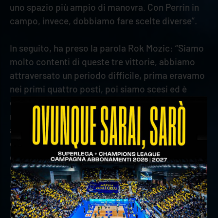
uno spazio più ampio di manovra. Con Perrin in
campo, invece, dobbiamo fare scelte diverse”.
In seguito, ha preso la parola Rok Mozic: “Siamo
molto contenti di queste tre vittorie, abbiamo
attraversato un periodo difficile, prima eravamo
nei primi quattro posti, poi siamo scesi ed è
cambiato tutto di nuovo. Ogni partita può
modificare la classifica. Quando capita di essere
avanti di tanti punti tutti possono fare bene, ma
è sul 23-23 per esempio che si vedono i migliori
giocatori e io voglio essere uno di loro. Il muro?
L’anno scorso abbiamo visto che sono forte in
attacco, ho qualche problema in ricezione, e nel
muro a tre devo ancora migliorare. La ricezione,
però, è più importante insieme alla battuta”.