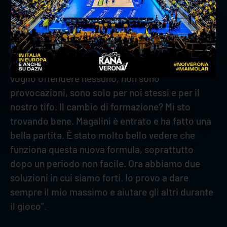
Il martello sloveno ha poi parlato delle esultanze
dopo i punti fatti: “A noi piace giocare e fare
punti, il palazzetto ha un bel pubblico: se
nessuno festeggia non c’è divertimento. Non
voglio offendere nessuno, non sono
provocazioni, sono solo per noi stessi e per il
nostro tifo. Il cambio di formazione? Mi sto
trovando bene. Magalini è entrato e ha fatto una
bella partita. È stato molto bello vedere che
funziona questa nuova formula, soprattutto
dopo un periodo non facile. Ora abbiamo due
soluzioni in cui siamo forti. Io provo a dare
sempre il mio massimo e aiutare gli altri durante
il gioco”.