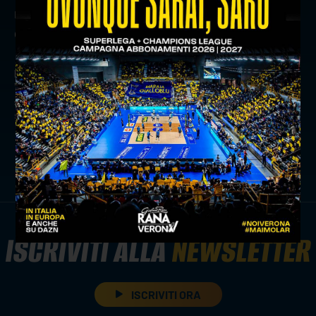
manifestazione regali uno spettacolo unico e
grandi emozioni a tutti gli appassionati.
precedente:
gli appuntamenti di settembre di withu
verona
successivo:
si è unito al gruppo anche brendyorfer della
scuola stoytchev-kaziyski
news prima squadra
ISCRIVITI ALLA
NEWSLETTER
ISCRIVITI ORA