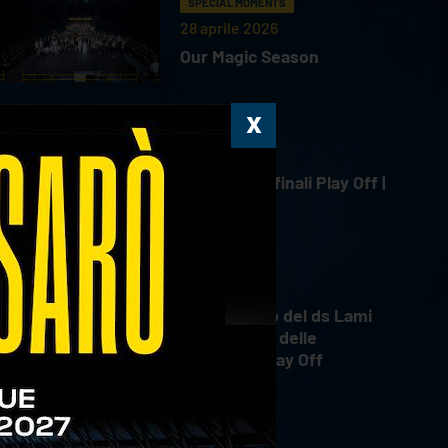
SPECIAL MOMENTS
28 aprile 2026
Our Magic Season
HIGHLIGHTS
18 aprile 2026
Gara 4 Semifinali Play Off |
18.04.2026
INTERVIEWS
18 aprile 2026
Il commento del ds Lami
dopo Gara 4 delle
Semifinali Play Off
INTERVIEWS
18 aprile 2026