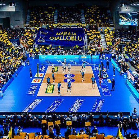
ITI ALLA
NEWSLETTER
ISC