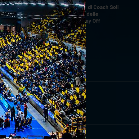
Il commento di Coach Soli
dopo Gara 4 delle
Semifinali Play Off
RIVITI ORA