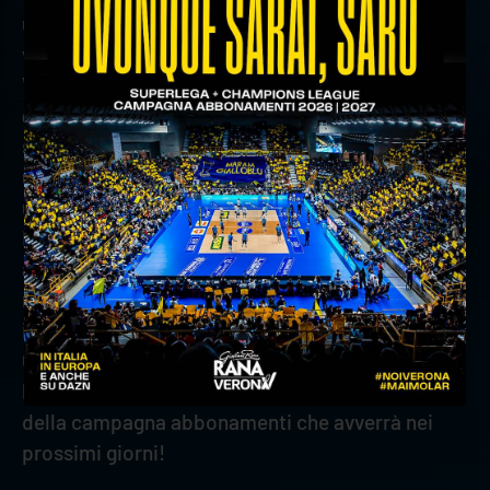
un’anticipazione per i tifosi storici del volley
veronese: soltanto dopo aver sottoscritto la
VivaVerona Card, sarà possibile,
per gli abbonati
gialloblù 2020/21
, richiedere via email a
supertifoso@veronavolley.it
un codice sconto
univoco, speciale e dedicato, previa esibizione di
una prova del vecchio abbonamento.
Le richieste verranno processate in ordine di
arrivo e entro 72 ore dalla ricezione della mail di
richiesta (qualora in possesso di tutti i requisiti
indispensabili).
Consigliamo quindi di sottoscrivere al più presto
la VivaVerona Card, per essere pronti al lancio
della campagna abbonamenti che avverrà nei
prossimi giorni!