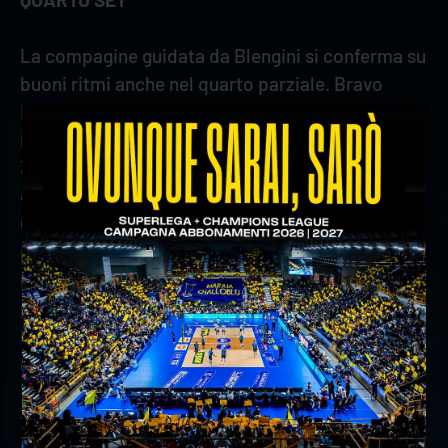
La compagine guidata da Blengini si conferma su
buoni ritmi anche nel quarto parziale. Bravo
Keita a piazzare la palla del pareggio con tocco
intelligente sottorete, poi un ace di Spirito vale il
3-4. La contesa torna a giocarsi punto a punto,
con Verona che dice la propria a muro con
Grozdanov. Poi ci pensa Keita a siglare il break
per gli scaligeri (10-12). L’equilibrio non si spezza,
ma Nikolov manda avanti i suoi sul 16 a 15, subito
pareggiato da un diagonale imprendibile di
Mozic. Da posto 4 Yant non trova il campo e
consente agli ospiti di tornare in vantaggio (18-
19). Verona tiene testa ai locali e con Sapozhkov
trova il 22-22. Una battuta ficcante di Rapha
mette in difficoltà la retroguardia e sul