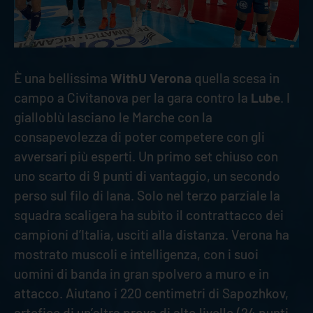
È una bellissima
WithU Verona
quella scesa in
campo a Civitanova per la gara contro la
Lube
. I
gialloblù lasciano le Marche con la
consapevolezza di poter competere con gli
avversari più esperti. Un primo set chiuso con
uno scarto di 9 punti di vantaggio, un secondo
perso sul filo di lana. Solo nel terzo parziale la
squadra scaligera ha subìto il contrattacco dei
campioni d’Italia, usciti alla distanza. Verona ha
mostrato muscoli e intelligenza, con i suoi
uomini di banda in gran spolvero a muro e in
attacco. Aiutano i 220 centimetri di Sapozhkov,
artefice di un’altra prova di alto livello (24 punti