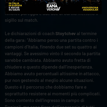
contrattacco Mosca piazza il set point (23-24).
Nikolov pareggia e due ace di Garcia mettono il
sigillo sul match.
Le dichiarazioni di coach
Stoytchev
al termine
della gara: “Abbiamo perso una partita contro i
campioni d'Italia, finendo due set su quattro ai
vantaggi. Se avessimo vinto il secondo la partita
sarebbe cambiata. Abbiamo avuto fretta di
chiudere e questo dipende dall'inesperienza.
Abbiamo avuto percentuali altissime in attacco,
pur non gestendo al meglio alcune situazioni.
Questo é il percorso che dobbiamo fare e
soprattutto resistere ai momenti più complicati.
Sono contento dell'ingresso in campo di
Bonisoli, ma sono fiero dell'approccio di tutti.