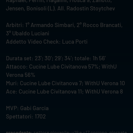
Jensen, Bonisoli (L). All. Radostin Stoytchev
Arbitri: 1° Armando Simbari, 2° Rocco Brancati,
3° Ubaldo Luciani
Addetto Video Check: Luca Porti
Durata set: 23’; 30’; 29’; 34’; totale: 1h 56’
Attacco: Cucine Lube Civitanova 57%; WithU
Verona 56%
Muri: Cucine Lube Civitanova 7; WithU Verona 10
Ace: Cucine Lube Civitanova 11; WithU Verona 8
MVP: Gabi Garcia
Spettatori: 1702
precedente:
settore giovanile: u19 e u17 corrono, giornate