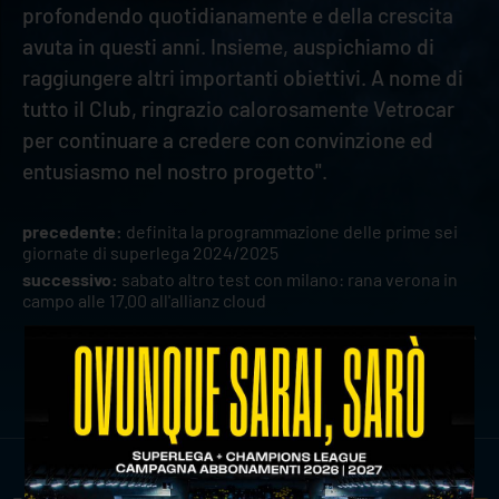
profondendo quotidianamente e della crescita
avuta in questi anni. Insieme, auspichiamo di
raggiungere altri importanti obiettivi. A nome di
tutto il Club, ringrazio calorosamente Vetrocar
per continuare a credere con convinzione ed
entusiasmo nel nostro progetto".
precedente:
definita la programmazione delle prime sei
giornate di superlega 2024/2025
successivo:
sabato altro test con milano: rana verona in
campo alle 17.00 all'allianz cloud
news prima squadra