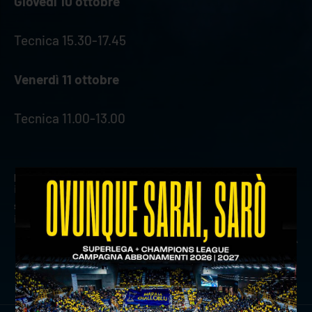
Giovedì 10 ottobre
Tecnica 15.30-17.45
Venerdì 11 ottobre
Tecnica 11.00-13.00
precedente:
match analysis: rana verona-cisterna volley
in sintesi
successivo:
al risparmio noi verona cup: keita si aggiudica
il primo turno
news prima squadra