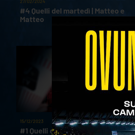
27/02/2024
#4 Quelli del martedì | Matteo e
Matteo
15/12/2023
#1 Quelli del martedì | Mauro e