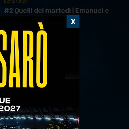
22/12/2023
#2 Quelli del martedì | Emanuel e
Nicola