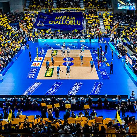
ITI ALLA
NEWSLETTER
ISC