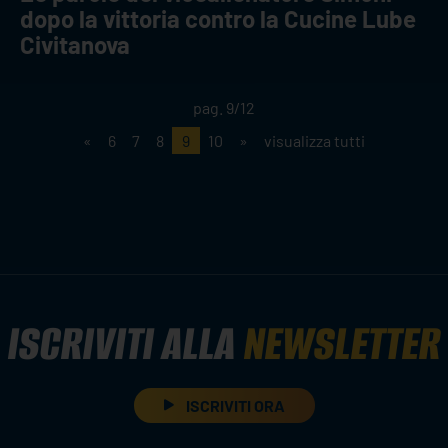
dopo la vittoria contro la Cucine Lube
Civitanova
pag. 9/12
«
6
7
8
9
10
»
visualizza tutti
ISCRIVITI ALLA
NEWSLETTER
ISCRIVITI ORA