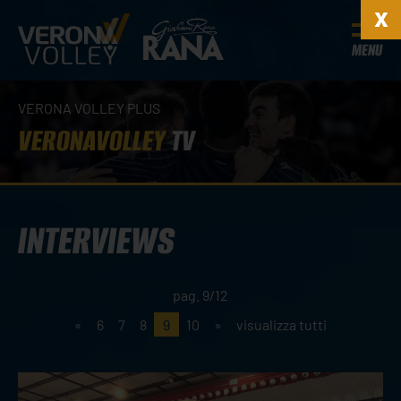
MENU
VERONA VOLLEY PLUS
VERONAVOLLEY
TV
INTERVIEWS
pag. 9/12
«
6
7
8
9
10
»
visualizza tutti