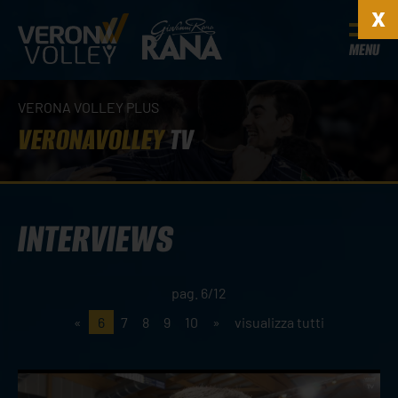
MENU
VERONA VOLLEY PLUS
VERONAVOLLEY
TV
INTERVIEWS
pag. 6/12
«
6
7
8
9
10
»
visualizza tutti