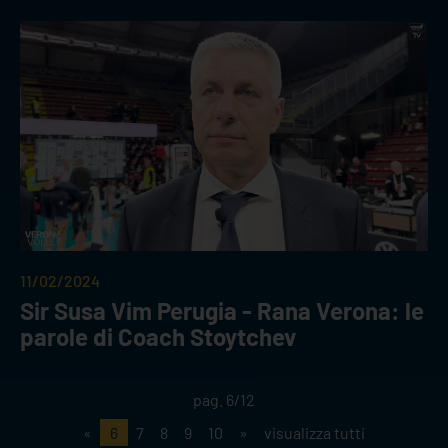
11/02/2024
Sir Susa Vim Perugia - Rana Verona: le
parole di Coach Stoytchev
pag. 6/12
«
6
7
8
9
10
»
visualizza tutti