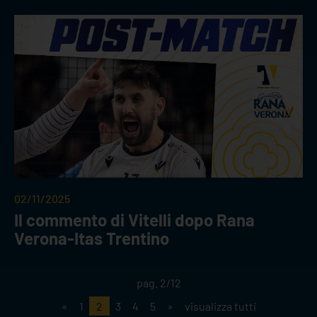
02/11/2025
Il commento di Vitelli dopo Rana
Verona-Itas Trentino
pag. 2/12
«
1
2
3
4
5
»
visualizza tutti