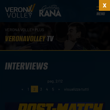
MENU
VERONA VOLLEY PLUS
VERONAVOLLEY
TV
INTERVIEWS
pag. 2/12
«
1
2
3
4
5
»
visualizza tutti