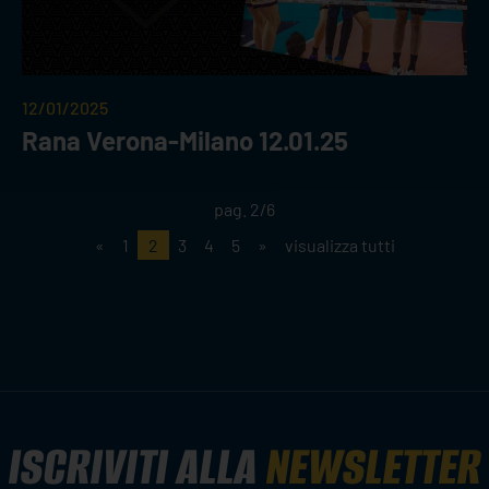
12/01/2025
Rana Verona-Milano 12.01.25
pag. 2/6
«
1
2
3
4
5
»
visualizza tutti
ISCRIVITI ALLA
NEWSLETTER