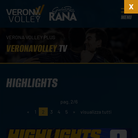
MENU
VERONA VOLLEY PLUS
VERONAVOLLEY
TV
HIGHLIGHTS
pag. 2/6
«
1
2
3
4
5
»
visualizza tutti