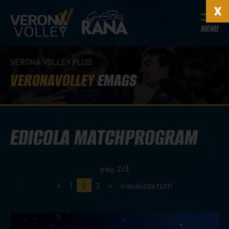
MENU
VERONA VOLLEY PLUS
VERONAVOLLEY
EMAGS
EDICOLA MATCHPROGRAM
pag. 2/3
«
1
2
3
»
visualizza tutti