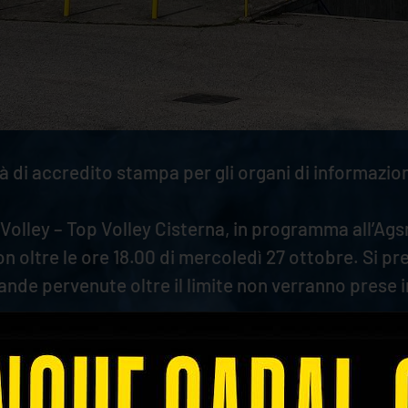
 di accredito stampa per gli organi di informazio
a Volley – Top Volley Cisterna, in programma all’
on oltre le ore 18.00 di mercoledì 27 ottobre. Si p
ande pervenute oltre il limite non verranno prese 
tata, e dovranno essere complete dei seguenti dat
ascita, residenza)