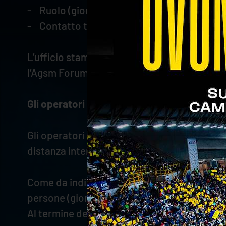
- Ruolo (giornalista, fotografo, operatore 
- Contatto telefonico e mail
L’ufficio stampa di Verona Volley provveder
l’Agsm Forum.
Gli operatori stampa sono tenuti a esibire il
Gli operatori stampa dovranno indossare la
distanza interpersonale di almeno un metro
Come da indicazione dei protocolli federali, 
persone (giornalista e operatore) per le emit
Al termine della gara, sarà possibile realiz