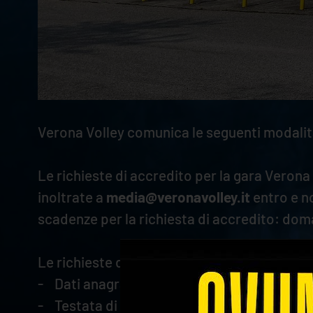
Verona Volley comunica le seguenti modalità
Le richieste di accredito per la gara Veron
inoltrate a
media@veronavolley.it
entro e n
scadenze per la richiesta di accredito: dom
Le richieste dovranno essere su carta intes
- Dati anagrafici (nome, cognome, data di n
- Testata di riferimento