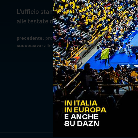
L’ufficio stampa di Verona Volley si riserva
alle testate di interesse nazionale.
precedente:
programma allenamenti: 25-31 ottobre
successivo:
allenamento congiunto: finisce 3-1 con la g
ISCRIV