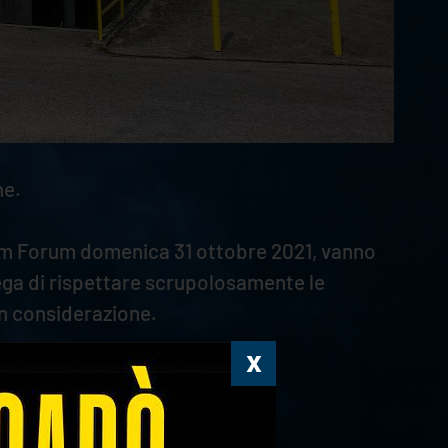
ne.
Agsm Forum domenica 31 ottobre 2021, vanno
rega di rispettare scrupolosamente le
in considerazione.
i: