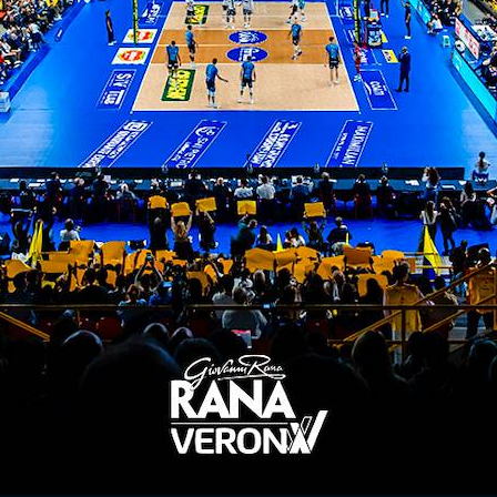
 il diritto di respingere le richieste di accredito 
as sales bluenergy piacenza
ITI ALLA
NEWSLETTER
ISC