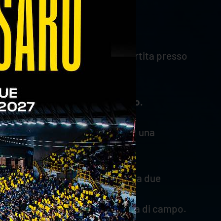
 verrà consegnato il giorno partita presso
sibilità di accedere all’impianto.
rno dell’Agsm Forum, mantenere una
 tribuna stampa.
ta giornalistica, web o radio, e a due
n sarà possibile accedere all’area di campo.