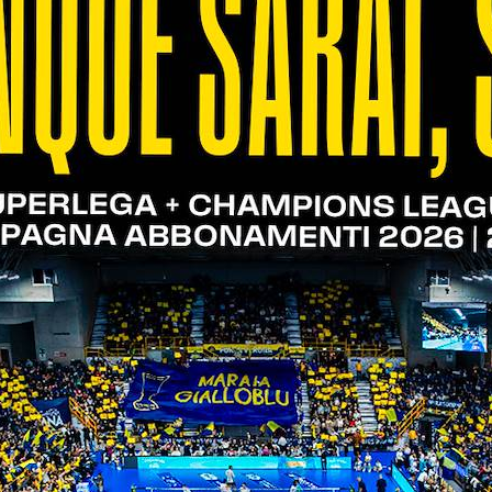
video)
à alla conferma dell’accredito stampa. L’accredito
 Green Pass all’arrivo all’Agsm Forum, pena l’impos
 mascherina durante tutta la permanenza all’inte
 e rispettare rigorosamente il posto assegnato in
l’ingresso sarà garantito a un giornalista per testa
tenti televisive.
zare delle interviste nell’apposita area stampa. No