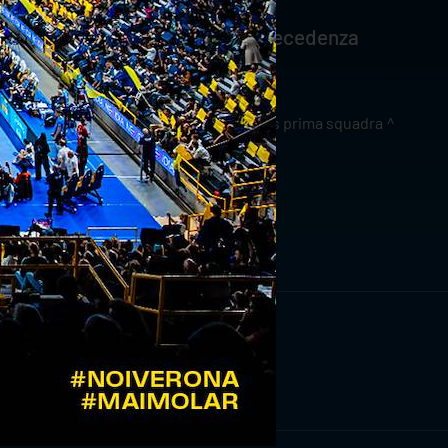
in caso di sovrannumero, dando precedenza
news prima squadra
RIVITI ORA