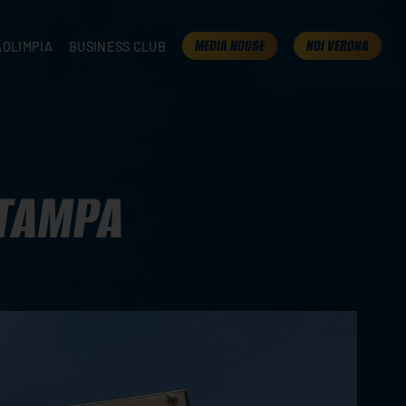
MEDIA HOUSE
NOI VERONA
AOLIMPIA
BUSINESS CLUB
TAMPA
OLIMPIA
I NOSTRI PARTNER
K
PRESENTA LA TUA AZIENDA
 VERONA
B2B AREA
 ROOM
STAMPA