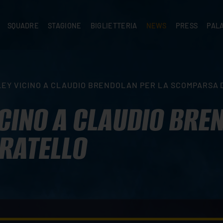
SQUADRE
STAGIONE
BIGLIETTERIA
NEWS
PRESS
PAL
A
PRIMA SQUADRA
SUPERLEGA
ABBONAMENTI
NEWS PRIMA SQUADRA
COMUNICATI S
PALA
SERIE C
CEV CHAMPIONS LEAGUE
RIVENDITORI
NEWS GIOVANILI
ACCREDITI
PAR
NIGRAMMA
PRIMA DIVISIONE
SETTORE GIOVANILE
TIFOSI CON DISABILITÀ
CASA
EY VICINO A CLAUDIO BRENDOLAN PER LA SCOMPARSA 
TTACI
SETTORE GIOVANILE
CAMP
KIDS
CINO A CLAUDIO BRE
MINIVOLLEY
RATELLO