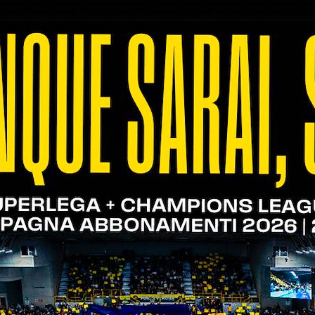
tleti di Verona Volley si uniscono in un grande abbr
lay off scudetto