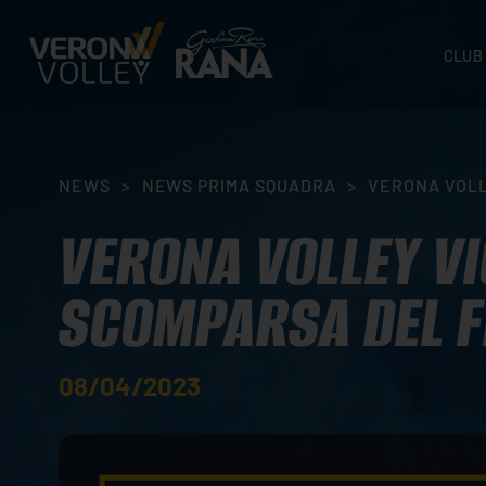
CLUB
STORI
SEDI
ORGA
NEWS
>
NEWS PRIMA SQUADRA
>
VERONA VOLL
CONTA
VERONA VOLLEY VI
SCOMPARSA DEL F
08/04/2023