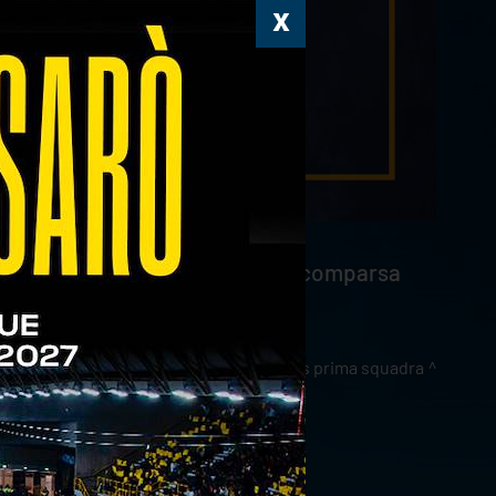
accio a Claudio Brendolan per la scomparsa
news prima squadra