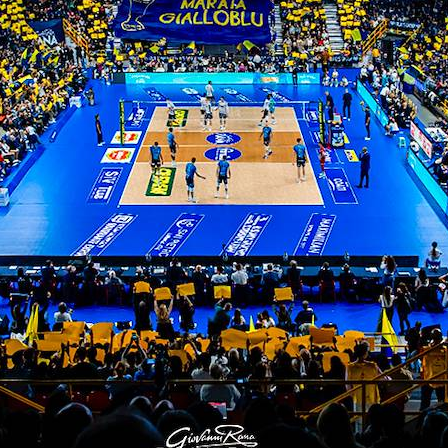
ITI ALLA
NEWSLETTER
ISC
TITLE SPONSOR