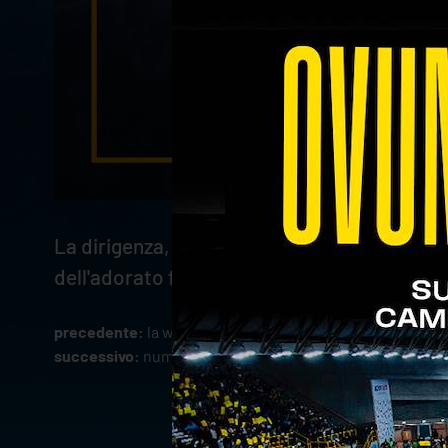
La dirigenza, gli staff tecnici e tutti gli a
dell'adorato fratello.
precedente:
la withu verona non passa in gara 5
successivo:
numeri e curiosità alla vigilia di gara 5 dei p