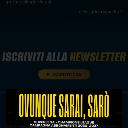
grottazzolina in sintesi
news prima squadra
ISCRIVITI ALLA
NEWSLETTER
ISCRIVITI ORA