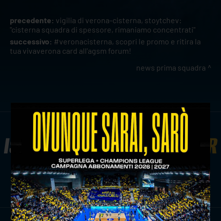
precedente:
vigilia di verona-cisterna, stoytchev:
"cisterna squadra di spessore, rimaniamo concentrati"
successivo:
#veronacisterna, scopri le promo e ritira la
tua vivaverona card all'agsm forum!
news prima squadra
ISCRIVITI ALLA
NEWSLETTER
ISCRIVITI ORA