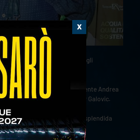
la finale maschile singolare degli
’evento e a ringraziare il presidente Andrea
articolare Carlo Piccoli e Viktor Galovic.
se realtà sportive della nostra splendida