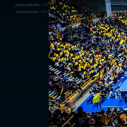
precedente:
ufficiale: marco gaggini in gialloblù fino al 
successivo:
ufficiale: andrea zanotti resta in gialloblù fi
ISCRIV