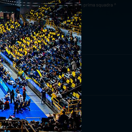
news prima squadra
RIVITI ORA