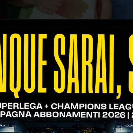
ta dal presidente Stefano Fanini, ha presenziato al
 visto trionfare il giovane Francesco Maestrelli.
olo Tennis Scaligero per l’impeccabile gestione dell
onché gli organizzatori del torneo VK Events ed in p
i come questa per coltivare i rapporti tra le diver