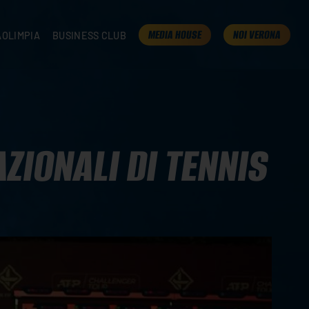
MEDIA HOUSE
NOI VERONA
AOLIMPIA
BUSINESS CLUB
TAMPA
OLIMPIA
I NOSTRI PARTNER
K
PRESENTA LA TUA AZIENDA
 VERONA
B2B AREA
 ROOM
ZIONALI DI TENNIS