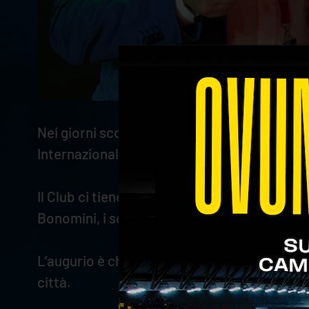
Nei giorni scorsi Verona Volley, rappresenta
Internazionali di Tennis di Verona, che hanno
Il Club ci tiene a complimentarsi con il Circ
Bonomini, i soci e lo staff per l’ospitalità n
L’augurio è che ci siano sempre più occasion
città.