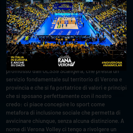
dichiarato
Stefano Fanini, Presidente di Verona
Volley
- sono iniziative virtuose come questa che
avvalorano l’attività di un Club come il nostro
che, seppur ancora relativamente giovane vista
la nascita nell’estate del 2021, ha sin da subito
mostrato attenzione nei confronti delle
tematiche sociali. Per questo motivo, abbiamo
deciso di aderire senza indugio al progetto
promosso dall’ULSS9 Scaligera, che presta un
servizio fondamentale sul territorio di Verona e
provincia e che si fa portatrice di valori e principi
che si sposano perfettamente con il nostro
credo: ci piace concepire lo sport come
metafora di inclusione sociale che permetta di
avvicinare chiunque, senza alcuna distinzione. A
nome di Verona Volley ci tengo a rivolgere un