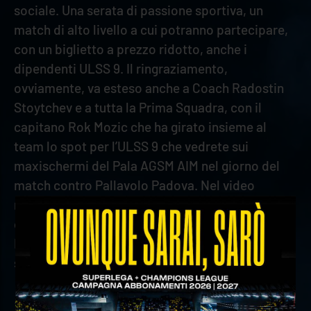
sociale. Una serata di passione sportiva, un
match di alto livello a cui potranno partecipare,
con un biglietto a prezzo ridotto, anche i
dipendenti ULSS 9. Il ringraziamento,
ovviamente, va esteso anche a Coach Radostin
Stoytchev e a tutta la Prima Squadra, con il
capitano Rok Mozic che ha girato insieme al
team lo spot per l’ULSS 9 che vedrete sui
maxischermi del Pala AGSM AIM nel giorno del
match contro Pallavolo Padova. Nel video
riassumiamo il concetto alla base del progetto,
che potete seguire sul sito dedicato
Inclusionesocialeulss9.it: lo sport è inclusione
sociale!».
«Come mi piace sottolineare spesso – ha