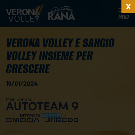
MENU
VERONA VOLLEY E SANGIO
VOLLEY INSIEME PER
CRESCERE
19/01/2024
Main Sponsor