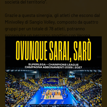
società del territorio”.
Grazie a questa sinergia, gli atleti che escono dal
Minivolley di Sangio Volley, composto da quattro
gruppi per un totale di 78 atleti, potranno
proseguire un percorso sportivo con Verona
Volley. Al contrario, le ragazze dell’attuale
formazione U14 veronese avranno la possibilità di
continuare la loro esperienza nelle categorie
superiori della società lupatotina, che
attualmente a livello femminile conta due Under
13, una Under 14, una Under 16, una squadra che
partecipa al campionato C.S.I.
precedente:
settore giovanile: il programma del weekend
successivo:
settore giovanile: altri 3 punti in prima
divisione, bene l'u13