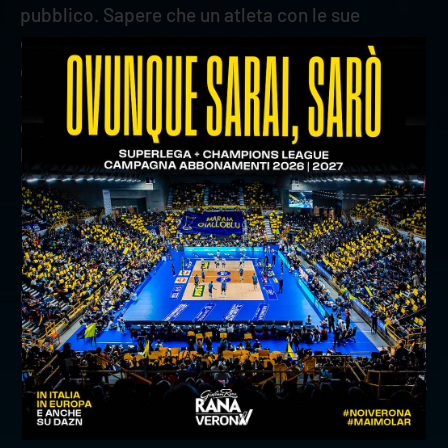
pubblico. Sapere che un atleta con le sue
capacità continuerà a difendere la nostra maglia
ci rende orgogliosi. Quest'anno, i numeri
testimoniano che sta trovando anche grande
continuità di prestazione e all'interno del roster
ha acquisito un ruolo sempre più importante.
L’auspicio è quello di toglierci assieme grandi
soddisfazioni”.
precedente:
le parole di coach stoytchev e capitan mozic
in vista delle final four di coppa italia
successivo:
match analysis: valsa group modena-rana
verona in sintesi
news prima squadra