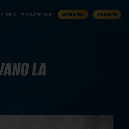
MEDIA HOUSE
NOI VERONA
AOLIMPIA
BUSINESS CLUB
TAMPA
OLIMPIA
I NOSTRI PARTNER
K
PRESENTA LA TUA AZIENDA
 VERONA
B2B AREA
 ROOM
VANO LA