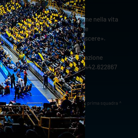
andi obiettivi, nello sport come nella vita
rlo con altruismo sono valori che
a causa e ci aiutano a farla conoscere».
. Si può prenotare la propria donazione
ito 800.310.611 (da fisso), lo 0442.622867
w.fidasverona.it
.
news prima squadra