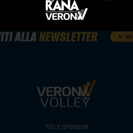
ITI ALLA
NEWSLETTER
ISC
TITLE SPONSOR