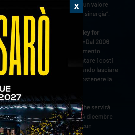
ogno e quello dell’altruismo è un valore
di rinsaldare questa importante sinergia”.
a Prisma Taranto, si terrà “Volley for
altà del volontariato veronese
. «Dal 2006
età sportiva di aiutarci in un momento
Fidas Verona – Dobbiamo affrontare i costi
e un anno a tutte le porte, dovendo lasciare
 ai suoi partner, che potranno sostenere la
ley for Fidas” del 6 dicembre, che servirà
possono essere richiesti entro il 4 dicembre
data e luogo di nascita di ciascun