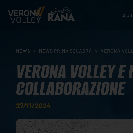
CLUB
STORI
SEDI
ORGA
NEWS
>
NEWS PRIMA SQUADRA
>
VERONA VOLL
CONTA
VERONA VOLLEY E 
COLLABORAZIONE
27/11/2024