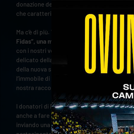
donazione del sangue rappresenta un momento
che caratterizza la pallavolo. A nome di Ver
Ma c’è di più. Venerdì 6 dicembre, alle ore 2
Fidas”, una manifestazione di sensibilizzaz
con i nostri volontari prestiamo servizio al
delicato della nostra storia associativa – s
della nuova sede provinciale, che siamo sta
l’immobile di via Polveriera Vecchia, ritorn
nostra raccolta fondi, che proseguirà anche
I donatori di Fidas Verona, insieme a familia
anche a fare promozione del dono tra gli spet
inviando una mail alla segreteria provincial
partecipante.