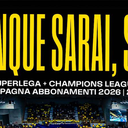
 di grande generosità nei confronti di chi ha bis
ona Volley ringrazio Fidas Verona per aver scelto 
0.00,
in occasione della partita Rana Verona-Gioiell
ione al dono e di sostegno a questa importante re
 palazzetto e quest’anno abbiamo chiesto alla soci
piega
Stefano Tassini
, coordinatore dei volontari 
ti costretti a comprare dopo aver bussato per oltr
ato alla Croce Verde. Siamo grati a Verona Volley e
 nei prossimi mesi».
ri e simpatizzanti, parteciperanno numerosi al “Vol
tatori. I biglietti agevolati, al costo di 10 euro, 
e (info@fidasverona.it), indicando nome, cognome, 