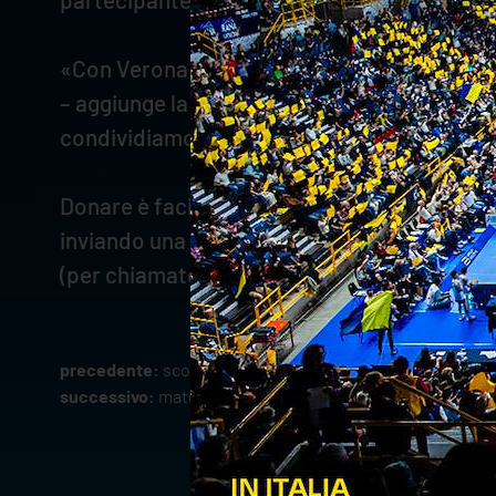
«Con Verona Volley continuiamo a fare squad
– aggiunge la presidente di Fidas Verona,
Ch
condividiamo: grazie ai giocatori, ai tecnici
Donare è facile: basta essere in buona salut
inviando una mail a prenota.trasfusionale@a
(per chiamate da cellulare), il 339.3607451 (
precedente:
sconto del 25% a vbtv per i tifosi scaligeri
successivo:
match analysis: rana verona-gas sales bluen