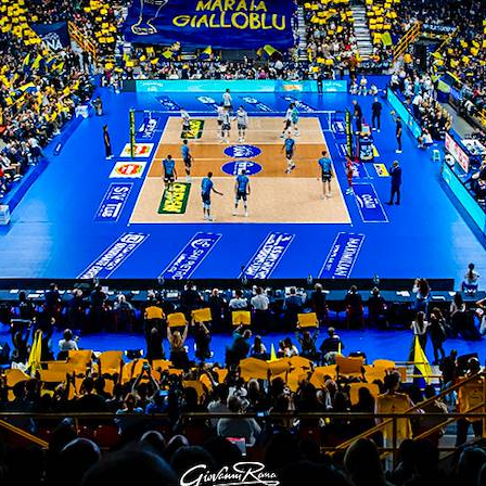
ra, convinti che insieme si possono raggiungere gr
iara Donadelli
–. Impegnarsi, dare il massimo e fa
 e ai dirigenti che sono sempre sensibili alla nostr
e, pesare almeno 50 kg e avere tra i 18 e i 65 anni
ulss9.veneto.it o chiamando il numero verde gratu
per telefonate/sms). Per ulteriori informazioni:
ww
 in occasione della cyber week
ergy piacenza in sintesi