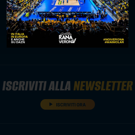
precedente:
torna la al risparmio noi verona cup per la
stagione 2025/2026
successivo:
cadis 1898 diventa jersey sponsor di verona
volley
news prima squadra
ISCRIVITI ALLA
NEWSLETTER
ISCRIVITI ORA