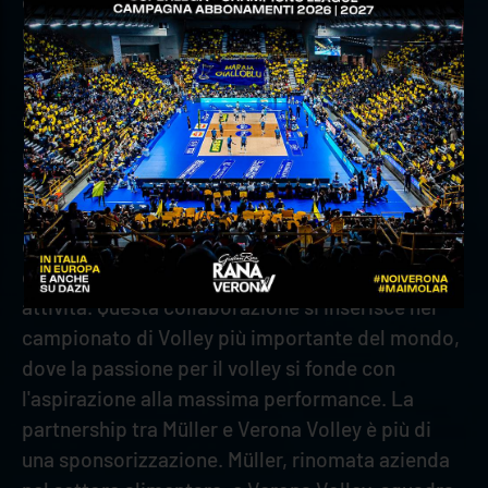
e la fiducia che realtà di livello internazionale
ripongono in noi. È un passo importante che ci
dà ulteriore slancio, dentro e fuori dal campo”.
“Siamo orgogliosi di sostenere Verona Volley” –
dichiara
Sergio Attisani, Managing Director
Müller Italia
– “perché la partnership tra Müller e
Verona Volley rappresenta l'unione di due realtà
che condividono un forte impegno verso i valori
dello sport e l'eccellenza nel proprio campo di
attività. Questa collaborazione si inserisce nel
campionato di Volley più importante del mondo,
dove la passione per il volley si fonde con
l'aspirazione alla massima performance. La
partnership tra Müller e Verona Volley è più di
una sponsorizzazione. Müller, rinomata azienda