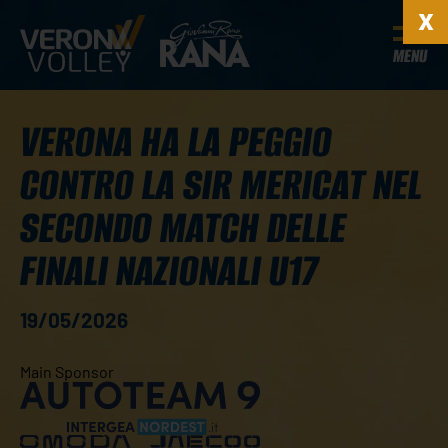
MENU
VERONA HA LA PEGGIO
CONTRO LA SIR MERICAT NEL
SECONDO MATCH DELLE
FINALI NAZIONALI U17
19/05/2026
Main Sponsor