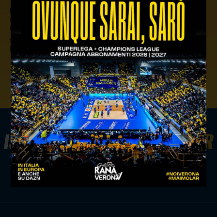
precedente:
verona chiude terza nel girone di
qualificazione e termina qui l'avventura alle finali nazionali
u17
successivo:
buona la prima alle finali nazionali u17: verona
batte lagonegro 3 a 0
news giovanili
ISCRIVITI ALLA
NEWSLETTER
ISCRIVITI ORA