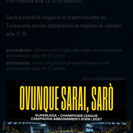
con replica alle 13.10 di sabato.
Sarà possibile seguire la trasmissione su
Telearena anche attraverso la replica di sabato
alle 11.15.
precedente:
numeri e curiosità alla vigilia della seconda
giornata dei play off 5° posto
successivo:
coach stoytchev presenta la seconda
giornata dei play off 5° posto
news prima squadra
ISCRIVITI ALLA
NEWSLETTER