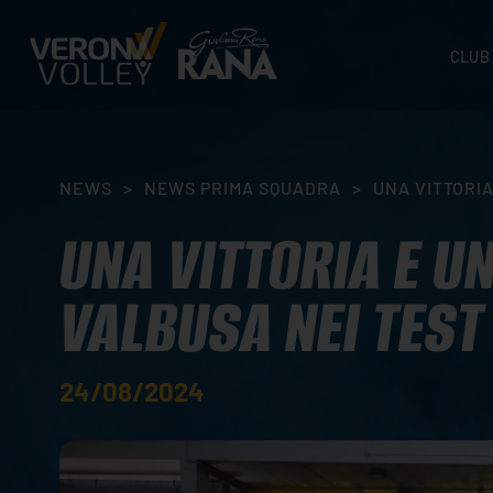
CLUB
STORI
SEDI
ORGA
NEWS
>
NEWS PRIMA SQUADRA
>
UNA VITTORIA
CONTA
UNA VITTORIA E UN
VALBUSA NEI TEST
24/08/2024