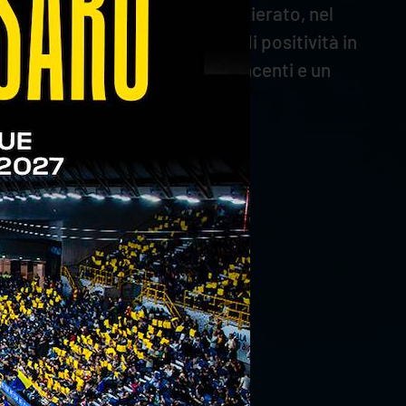
po e il centrale non è stato schierato, nel
l sestetto registrando il 50% di positività in
erto 5 punti, con ben 3 muri vincenti e un