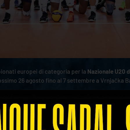
onati europei di categoria per la
Nazionale U20 di
ossimo 26 agosto fino al 7 settembre a Vrnjačka Ban
internazionale, in questi giorni la selezione azzu
a allenata da Coach Falasca, avversario di
Rana V
ha chiuso con un bilancio di una vittoria e una s