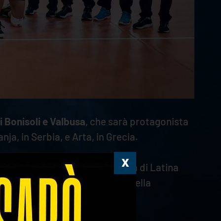
 Bonisoli e Valbusa
, che sarà protagonista
ja, in Serbia, e Arta, in Grecia.
rra è scesa in campo a Cisterna di Latina
erona
nella seconda giornata della
confitta.