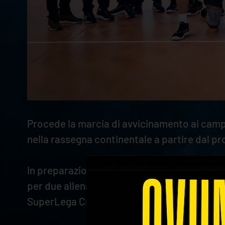
Procede la marcia di avvicinamento ai campi
nella rassegna continentale a partire dal pr
In preparazione all'importante appuntamento 
per due allenamenti congiunti con la squadr
SuperLega Credem Banca 2024/2025. L'Italia 