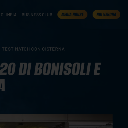
MEDIA HOUSE
NOI VERONA
AOLIMPIA
BUSINESS CLUB
TAMPA
OLIMPIA
I NOSTRI PARTNER
K
PRESENTA LA TUA AZIENDA
 VERONA
B2B AREA
EI TEST MATCH CON CISTERNA
 ROOM
20 DI BONISOLI E
A