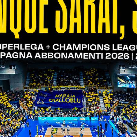
ero scaligero ha fatto una breve apparizione sul cam
re spazio. Bonisoli, infatti, è partito titolare ne
ce, è subentrato nel terzo parziale, mettendo a ref
 prima fase degli azzurrini agli Europei:
 locale)
 locale)
o locale)
o locale)
 - orario locale)
 locale)
 locale)