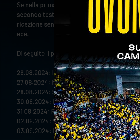
Se nella prima uscita in terra pontina il lib
secondo test match i due hanno trovato maggio
ricezione senza alcuna errore. Valbusa, inve
ace.
Di seguito il programma completo della della
26.08.2024: Israele-Italia (ore 14.30 - orario
27.08.2024: Italia-Spagna (ore 12.00 - orario
28.08.2024: Slovenia-Italia (ore 17.30 - orari
30.08.2024: Italia-Bulgaria (ore 17.30 - orari
31.08.2024: Repubblica Ceca-Italia (ore 17.30
02.09.2024: Scozia-Italia (ore 14.30 - orario
03.09.2024: Italia-Grecia (ore 20.00 - orario