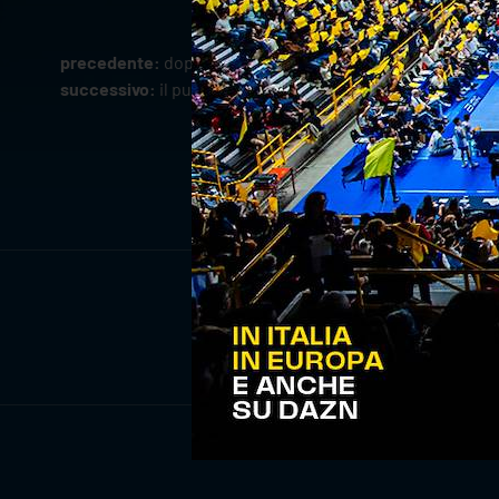
precedente:
doppio successo per jensen e la danimarca n
successivo:
il punto di cortesia: "c'è grande feeling ne
ISCRIV