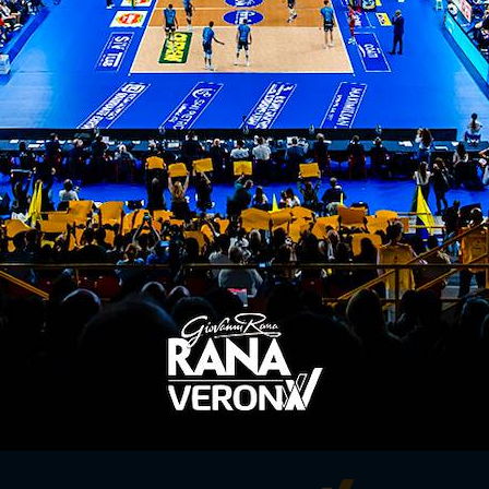
elle qualificazioni agli europei
l gruppo. consolidamento essenziale per crescere"
ITI ALLA
NEWSLETTER
ISC