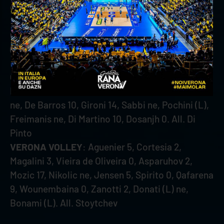
della prossima sfida.”
Gioiella Prisma Taranto-Verona Volley 3-0
(25-23, 25-23, 25-14)
GIOIELLA PRISMA TARANTO
: Stefani 13,
Laurenzano (L), Alletti 10, Falaschi 3, Randazzo
ne, De Barros 10, Gironi 14, Sabbi ne, Pochini (L),
Freimanis ne, Di Martino 10, Dosanjh 0. All. Di
Pinto
VERONA VOLLEY
: Aguenier 5, Cortesia 2,
Magalini 3, Vieira de Oliveira 0, Asparuhov 2,
Mozic 17, Nikolic ne, Jensen 5, Spirito 0, Qafarena
9, Wounembaina 0, Zanotti 2, Donati (L) ne,
Bonami (L). All. Stoytchev