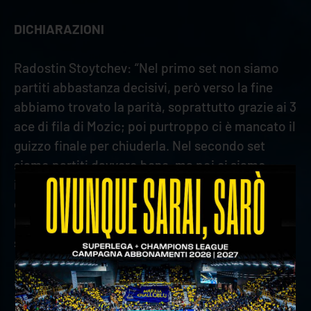
DICHIARAZIONI
Radostin Stoytchev: “Nel primo set non siamo
partiti abbastanza decisivi, però verso la fine
abbiamo trovato la parità, soprattutto grazie ai 3
ace di fila di Mozic; poi purtroppo ci è mancato il
guizzo finale per chiuderla. Nel secondo set
siamo partiti davvero bene, ma poi ci siamo
incastrati sul turno in battuta di Stefani e alcuni
errori nel finale ci hanno ancora una volta puniti.
Nel terzo set Taranto giocava sciolta e a noi
sono mancate le energie. Forse la punizione è un
po' troppo severa, ma non voglio aggrapparmi
alle scuse dei mancati allenamenti e quant'altro.
Torniamo in palestra e ripartiamo subito in vista