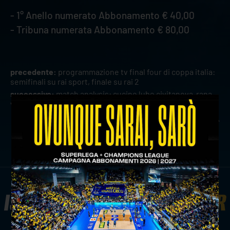
- 1° Anello numerato Abbonamento € 40,00
- ⁠Tribuna numerata Abbonamento € 80,00
precedente:
programmazione tv final four di coppa italia:
semifinali su rai sport, finale su rai 2
successivo:
match analysis: cucine lube civitanova-rana
verona in sintesi
news prima squadra
ISCRIVITI ALLA
NEWSLETTER