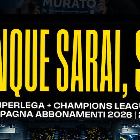
 ultimissimi biglietti per assistere alla gara Ran
AGSM AIM.
QUI
) oppure presso la biglietteria del palazzetto a
trovare diego