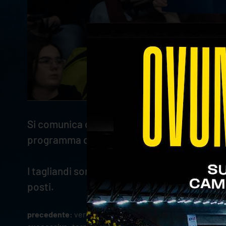
Si comunica che sono rimasti disponibili gli
programma questa sera alle 18.00 al Pala 
I tagliandi sono acquistabili online (
CLICCA 
posti.
precedente:
verona volley e tezenis verona unite per ri