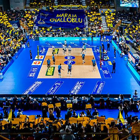
n camp!
ITI ALLA
NEWSLETTER
ISC