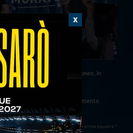
a Verona-MA Acqua S. Bernardo Cuneo, in
 partire dalle 16.30, salvo esaurimento
news prima squadra