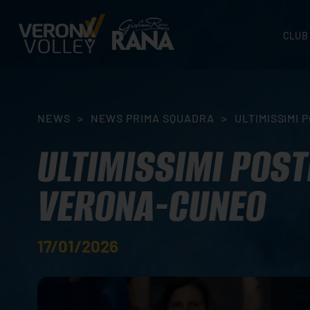
CLUB
STORI
SEDI
ORGA
NEWS
>
NEWS PRIMA SQUADRA
>
ULTIMISSIMI 
CONTA
ULTIMISSIMI POST
VERONA-CUNEO
17/01/2026