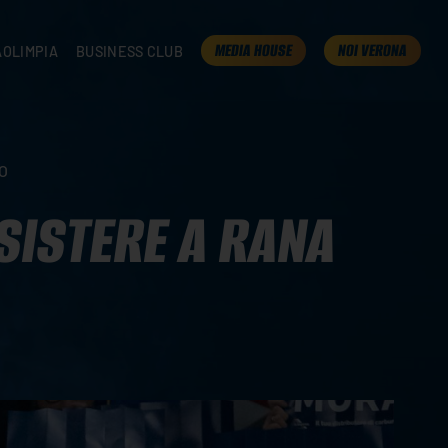
MEDIA HOUSE
NOI VERONA
AOLIMPIA
BUSINESS CLUB
TAMPA
OLIMPIA
I NOSTRI PARTNER
K
PRESENTA LA TUA AZIENDA
 VERONA
B2B AREA
EO
 ROOM
SSISTERE A RANA