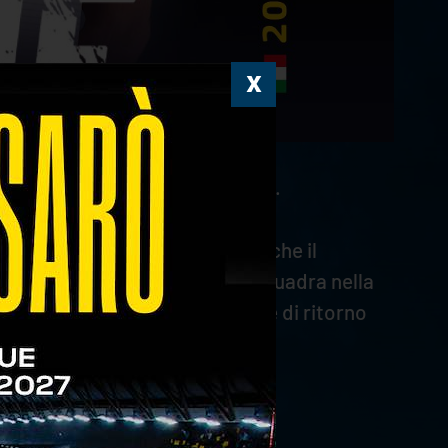
nuovo giocatore di WithU Verona.
 titolo nazionale, ricevendo anche il
nere la promozione in prima squadra nella
sputando da titolare la finale di ritorno
dini di coach Stoytchev.