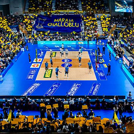
al 2024
 tennis
ITI ALLA
NEWSLETTER
ISC