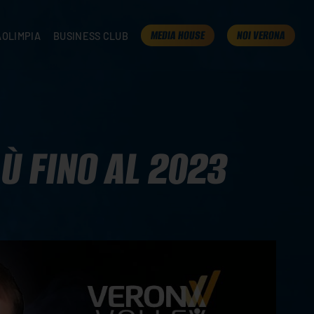
MEDIA HOUSE
NOI VERONA
AOLIMPIA
BUSINESS CLUB
TAMPA
OLIMPIA
I NOSTRI PARTNER
K
PRESENTA LA TUA AZIENDA
 VERONA
B2B AREA
 ROOM
Ù FINO AL 2023