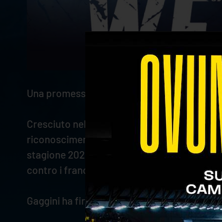
Una promessa della pallavolo italiana fin d
Cresciuto nel vivaio del Vero Volley Monza, 
riconoscimento di MVP del torneo. Le buone
stagione 2021/2022, dove debutta in SuperLe
contro i francesi del Tours. Adesso il liber
Gaggini ha firmato un accordo annuale che lo