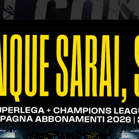
alla tenera età: Marco Gaggini è ufficialmente un 
con l'Under 16 del Club brianzolo ha conquistato un
 doti messe in mostra gli hanno permesso di otte
ga. Lo scorso marzo ha sollevato la Coppa CEV, di
o varesino si prepara a una nuova avventura agli or
 lega ai colori gialloblù fino al 2023.