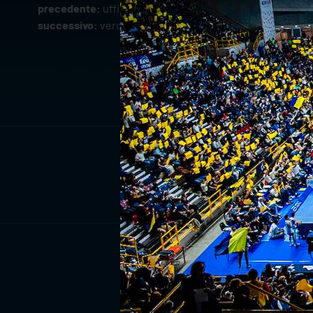
precedente:
ufficiale: aleks grozdanov in gialloblù fino 
successivo:
verona volley presente agli internazionali di
ISCRIV