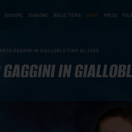
SQUADRE
STAGIONE
BIGLIETTERIA
NEWS
PRESS
PAL
A
PRIMA SQUADRA
SUPERLEGA
ABBONAMENTI
NEWS PRIMA SQUADRA
COMUNICATI S
PALA
SERIE C
CEV CHAMPIONS LEAGUE
RIVENDITORI
NEWS GIOVANILI
ACCREDITI
PAR
NIGRAMMA
PRIMA DIVISIONE
SETTORE GIOVANILE
TIFOSI CON DISABILITÀ
CASA
ARCO GAGGINI IN GIALLOBLÙ FINO AL 2023
TTACI
SETTORE GIOVANILE
CAMP
KIDS
 GAGGINI IN GIALLOBL
MINIVOLLEY