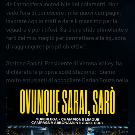
dell’atmosfera incredibile dei palazzetti. Non
vedo l’ora di conoscere i miei nuovi compagni,
lavorare con lo staff e dare il massimo per la
squadra e per i tifosi. Sarà una sfida stimolante e
farò del mio meglio per permettere alla squadra
di raggiungere i propri obiettivi".
Stefano Fanini, Presidente di Verona Volley, ha
dichiarato la propria soddisfazione: "Siamo
molto entusiasti di accogliere Darlan Souza nella
famiglia di Rana Verona. È un giocatore giovane
e talentuoso con già alle spalle un percorso
importante a livello internazionale, soprattutto
con la maglia della nazionale brasiliana.
Abbiamo seguito con attenzione la sua crescita e
crediamo fortemente nelle sue potenzialità.