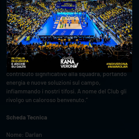
L’arrivo di un giocatore, richiestissimo e di
grande prospettiva come lui, che ha scelto di
intraprendere la sua prima esperienza in Europa
proprio con noi, rappresenta un segnale chiaro
della credibilità e dell’appeal che il nostro
progetto ha raggiunto anche a livello mondiale.
Con il suo entusiasmo e le sue esplosive qualità
atletiche siamo certi che potrà dare un
contributo significativo alla squadra, portando
energia e nuove soluzioni sul campo,
infiammando i nostri tifosi. A nome del Club gli
rivolgo un caloroso benvenuto.”
Scheda Tecnica
Nome: Darlan