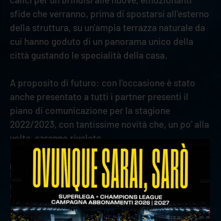
sfide che verranno, prima di spostarsi all'esterno
della struttura, su un'ampia terrazza naturale da
cui hanno goduto di un panorama unico della
città gustando le specialità della casa.
A proposito di futuro: con l’occasione è stato
anche presentato a tutti i partner presenti il
piano di comunicazione per la stagione
2022/2023, con tantissime novità che, un po’ alla
volta, saranno rivelate.
precedente:
nazionali: l'italia di bronzo ai giochi del
mediterraneo
successivo:
withu con verona volley: il primo title sponsor
della storia gialloblù
news prima squadra