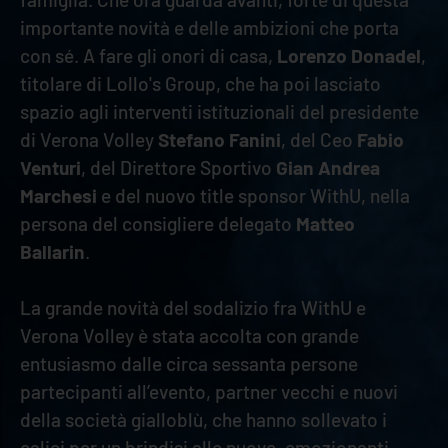
importante novità e delle ambizioni che porta
con sé. A fare gli onori di casa,
Lorenzo Donadel
,
titolare di Lollo's Group, che ha poi lasciato
spazio agli interventi istituzionali del presidente
di Verona Volley
Stefano Fanini
, del Ceo
Fabio
Venturi
, del Direttore Sportivo
Gian Andrea
Marchesi
e del nuovo title sponsor WithU, nella
persona del consigliere delegato
Matteo
Ballarin
.
La grande novità del sodalizio fra WithU e
Verona Volley è stata accolta con grande
entusiasmo dalle circa sessanta persone
partecipanti all’evento, partner vecchi e nuovi
della società gialloblù, che hanno sollevato i
calici per un brindisi alle nuove, emozionanti