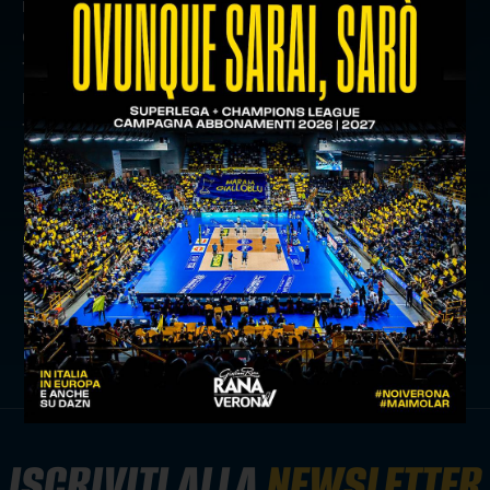
nonostante il breve periodo di preparazione, sa
già entrare in campo dimostrando una pallavolo
fatta bene. Durante l’anno, poi, dobbiamo
riuscire a migliorare i nostri fondamentali, ma se
fin dalle prime partite dimostreremo già la
nostra organizzazione di gioco, sarò
soddisfatto”.
precedente:
#veronaperugia: info accrediti stampa
successivo:
programma allenamenti: 11-17 ottobre
news prima squadra
ISCRIVITI ALLA
NEWSLETTER