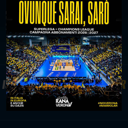
precedente:
la withu verona è una meraviglia: lube
battuta 3 a 2!
successivo:
gardaland diventa jersey sponsor di verona
volley
news prima squadra
ISCRIVITI ALLA
NEWSLETTER
ISCRIVITI ORA