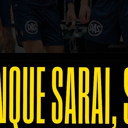
ava il suo secondo anno in SuperLega dopo aver ra
estate, il Club aveva aggiunto tanti nuovi tasselli 
per competere per il titolo: la Gas Sales Bluenerg
ai primi scambi, con gli scaligeri che recuperano 
unto a punto, ma sono i padroni di casa ad avere la
rabbiosamente e mette in campo tutta la garra ch