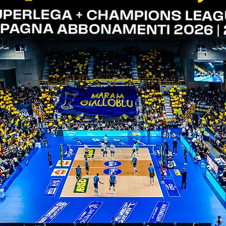
edisce il match al tie-break. Un ultimo parziale t
tore scaligero chiama il video check per una presu
a spunta 24 a 22 in uno dei tie-break più lunghi dell
ivamente di 25 e 21 punti.
 di Verona Volley.
 di verona volley
ona in sintesi