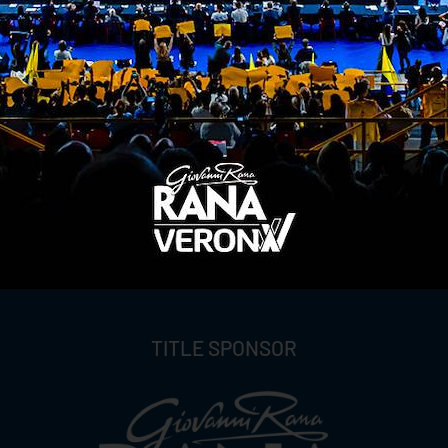
ITI ALLA
NEWSLETTER
ISC
TITLE SPONSOR