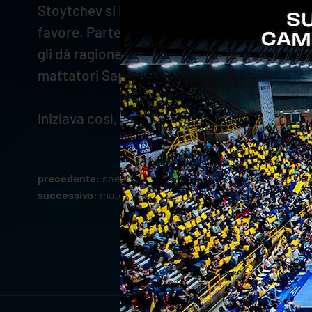
Stoytchev si impone nel quarto parziale e sp
favore. Parte la festa, ma sul gong l'allena
gli dà ragione. Si torna a giocare e Verona l
mattatori Sapozhkov e Mozic, autori rispett
Iniziava così, dunque, la stagione 2022/2023
precedente:
snello rovagnati confermato jersey sponsor
successivo:
match analysis: sir susa vim peruga-rana ver