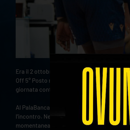
Era il 2 ottobre 2022 e
Verona Volley
affront
Off 5° Posto nella sua stagione d'esordio. In 
giornata contro una delle squadre allestite 
Al PalaBanca la sfida è appassionante sin d
l'incontro. Nei due set successivi si gioca p
momentaneamente la gara. Verona reagisce 