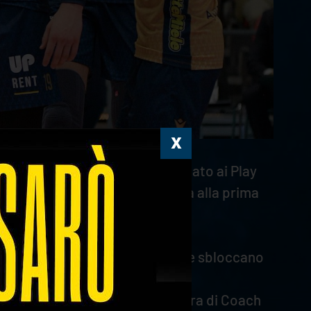
ggiunto la salvezza e partecipato ai Play
al proprio roster e si presentava alla prima
y Piacenza.
uno svantaggio di quattro punti e sbloccano
 meglio e, dunque, a ribaltare
e ha a disposizione. La squadra di Coach