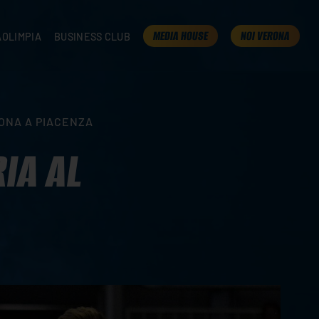
MEDIA HOUSE
NOI VERONA
AOLIMPIA
BUSINESS CLUB
TAMPA
OLIMPIA
I NOSTRI PARTNER
K
PRESENTA LA TUA AZIENDA
 VERONA
B2B AREA
RONA A PIACENZA
 ROOM
IA AL