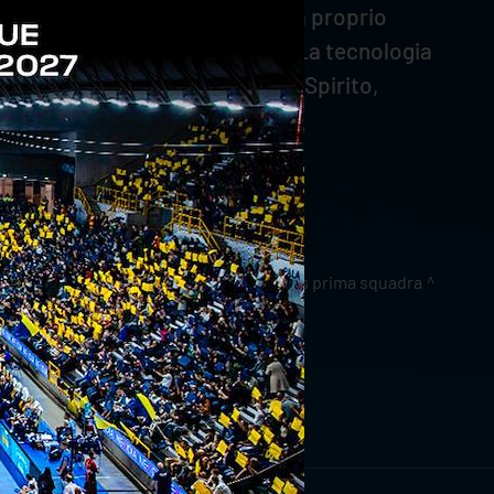
iratissimo che Piacenza chiude a proprio
nta invasione aerea avversaria. La tecnologia
a storia. MVP della serata Luca Spirito,
news prima squadra