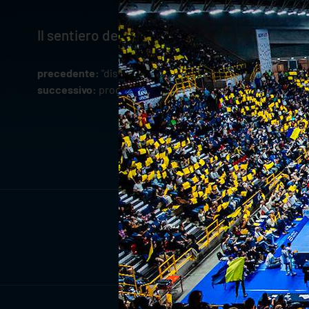
Il sentiero della SuperLega è ancora lungo,
precedente:
"distributori al risparmio vivaverona cup": 
successivo:
programma allenamenti: 9-14 novembre
ISCRIV