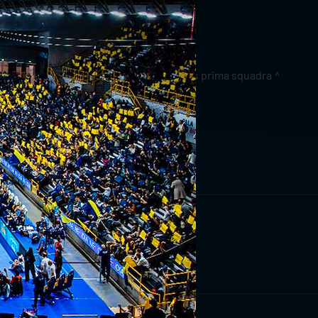
news prima squadra
RIVITI ORA