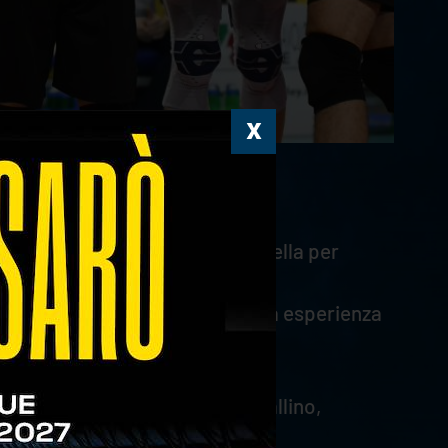
ti realizzati
, e guida anche quella per
ostro campionato, alla sua prima esperienza
tra tutto il suo talento cristallino,