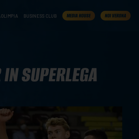
MEDIA HOUSE
NOI VERONA
AOLIMPIA
BUSINESS CLUB
TAMPA
OLIMPIA
I NOSTRI PARTNER
K
PRESENTA LA TUA AZIENDA
 VERONA
B2B AREA
 ROOM
 IN SUPERLEGA