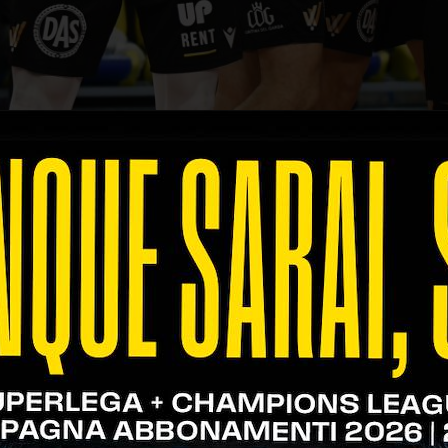
ia di 5,79 punti per parziale e 32 break point.
,
Rok Mozic
domina la classifica individuale per pun
set).
 classe 2002 ha avuto un impatto devastante sul n
la pallavolo mondiale, Rok Mozic sta mettendo in mos