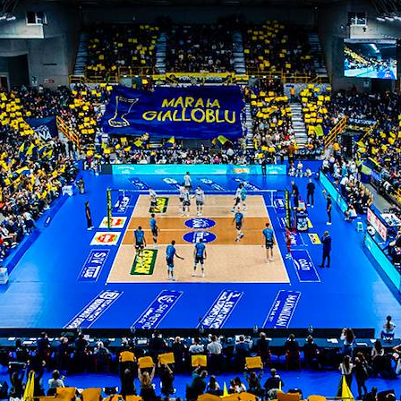
 ne vedremo delle belle…
contro taranto vince capitan raphael!
ITI ALLA
NEWSLETTER
ISC