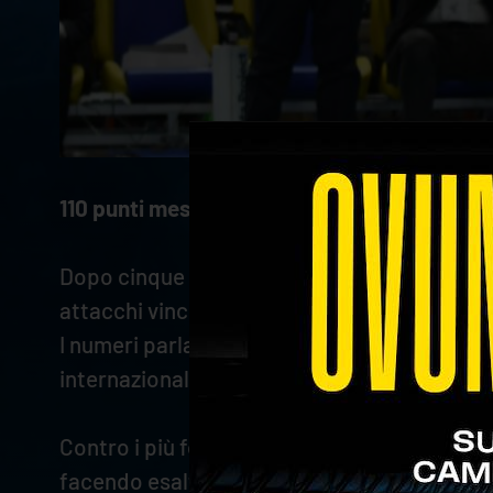
110 punti messi a terra in 19 set
, con una med
Dopo cinque giornate di SuperLega giocate
attacchi vincenti (102 totali, 5,37 di media a 
I numeri parlano chiaro: il talento sloveno
internazionale.
Contro i più forti, contro i pesi massimi del
facendo esaltare i tifosi gialloblù.