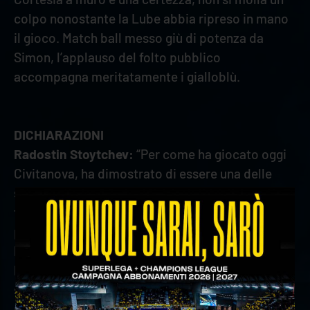
colpo nonostante la Lube abbia ripreso in mano
il gioco. Match ball messo giù di potenza da
Simon, l’applauso del folto pubblico
accompagna meritatamente i gialloblù.
DICHIARAZIONI
Radostin Stoytchev:
“Per come ha giocato oggi
Civitanova, ha dimostrato di essere una delle
squadre più forti in Italia. Hanno battuto
fortissimo, mettendoci sotto pressione. Non
posso lamentarmi con la nostra ricezione, le
battute arrivavano in zona di conflitto a 120
km/h, lì c’è stata la differenza. Poi nel secondo
set, abbiamo cominciato a fare una bella
pallavolo, ben organizzata in entrambe le fasi.