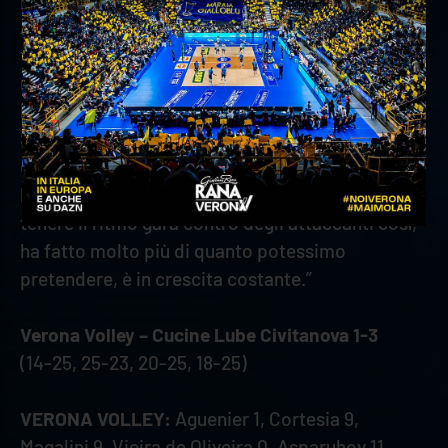
Abbiamo organizzato il gioco in modo che loro
facessero pochi muri, siamo stati bravi a tenere
ma il servizio e la bravura individuale hanno fatto
la differenza. Complimenti a loro. Mozic?
Sapremo nei prossimi giorni le sue condizioni, gli
è subentrato Magalini che si è comportato molto
bene in battuta e in attacco. Difficile per lui
tenere il ritmo gara contro degli attaccanti così,
ha fatto molto più di quanto potessimo
pretendere, è in crescita costante.”
Verona Volley – Cucine Lube Civitanova 1-3
(14-25, 25-23, 20-25, 18-25)
VERONA VOLLEY:
Aguenier 1, Cortesia 9,
Magalini 9, Vieira de Oliveira 0, Asparuhov 11,