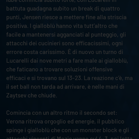
battuta guadagna subito un break di quattro
punti, Jensen riesce a mettere fine alla striscia
positiva. I gialloblù hanno vita tutt’altro che
facile a mantenersi agganciati al punteggio, gli
attacchi dei cucinieri sono efficacissimi, ogni
errore costa carissimo. È di nuovo un turno di
Lucarelli dai nove metri a fare male ai gialloblù,
che faticano a trovare soluzioni offensive
efficaci e si trovano sul 13-23. La reazione c’è, ma
il set ball non tarda ad arrivare, è nelle mani di
Zaytsev che chiude.
Comincia con un altro ritmo il secondo set:
Verona ritrova orgoglio ed energie, il pubblico
spinge i gialloblù che con un monster block e gli
attacchi vincenti di Mozic vanno sul 4-3, poi lotta