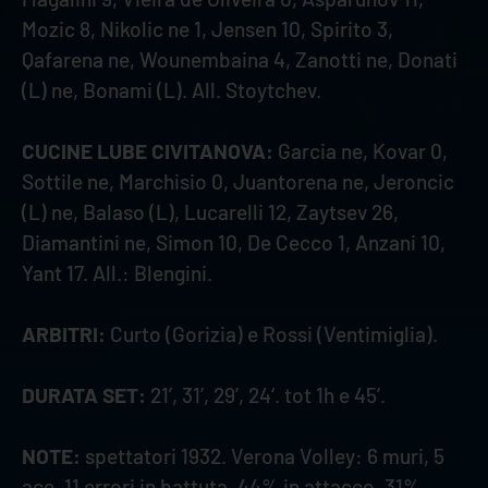
Mozic 8, Nikolic ne 1, Jensen 10, Spirito 3,
Qafarena ne, Wounembaina 4, Zanotti ne, Donati
(L) ne, Bonami (L). All. Stoytchev.
CUCINE LUBE CIVITANOVA:
Garcia ne, Kovar 0,
Sottile ne, Marchisio 0, Juantorena ne, Jeroncic
(L) ne, Balaso (L), Lucarelli 12, Zaytsev 26,
Diamantini ne, Simon 10, De Cecco 1, Anzani 10,
Yant 17. All.: Blengini.
ARBITRI:
Curto (Gorizia) e Rossi (Ventimiglia).
DURATA SET:
21’, 31’, 29’, 24‘. tot 1h e 45’.
NOTE:
spettatori 1932. Verona Volley: 6 muri, 5
ace, 11 errori in battuta, 44% in attacco, 31%