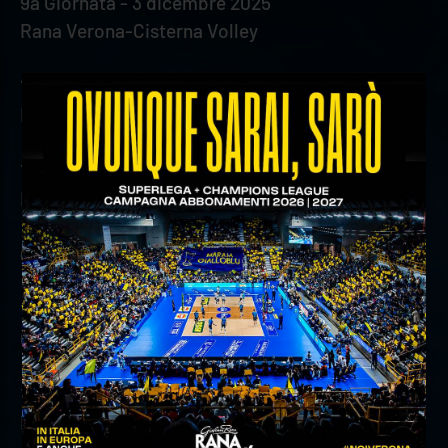
9a Giornata - 3 dicembre 2025
Rana Verona-Cisterna Volley
10a Giornata - 7 dicembre 2025
MA Acqua San Bernardo Cuneo-Rana Verona
11a Giornata - 14 dicembre 2025
Rana Verona-Valsa Group Modena
GIRONE DI RITORNO
12a Giornata - 21 dicembre 2025
Gas Sales Bluenergy Piacenza-Rana Verona
13a Giornata - 26 dicembre 2025
Rana Verona-Yuasa Battery Grottazzolina