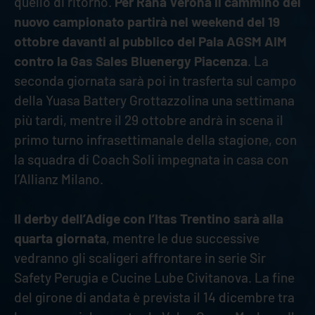
quello di ritorno.
Per Rana Verona il cammino del
nuovo campionato partirà nel weekend del 19
ottobre davanti al pubblico del Pala AGSM AIM
contro la Gas Sales Bluenergy Piacenza
. La
seconda giornata sarà poi in trasferta sul campo
della Yuasa Battery Grottazzolina una settimana
più tardi, mentre il 29 ottobre andrà in scena il
primo turno infrasettimanale della stagione, con
la squadra di Coach Soli impegnata in casa con
l’Allianz Milano.
Il derby dell’Adige con l’Itas Trentino sarà alla
quarta giornata
, mentre le due successive
vedranno gli scaligeri affrontare in serie Sir
Safety Perugia e Cucine Lube Civitanova. La fine
del girone di andata è prevista il 14 dicembre tra