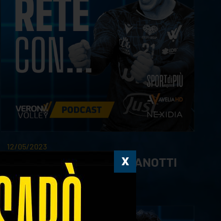
12/05/2023
#6 | Sotto Rete Con... ZANOTTI