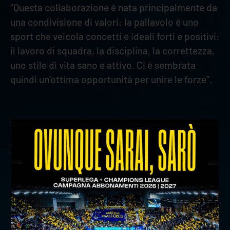
“Questa collaborazione è nata principalmente da
una condivisione di valori: la pallavolo è uno
sport che veicola concetti e ideali forti e positivi:
il lavoro di squadra, la disciplina, la correttezza,
uno stile di vita sano e attivo. Ci è sembrata
quindi un’ottima opportunità per unire le forze”.
precedente:
numeri e curiosità alla vigilia di gioiella
prisma taranto - rana verona
successivo:
coach stoytchev presenta gioiella prisma
taranto-rana verona
news prima squadra