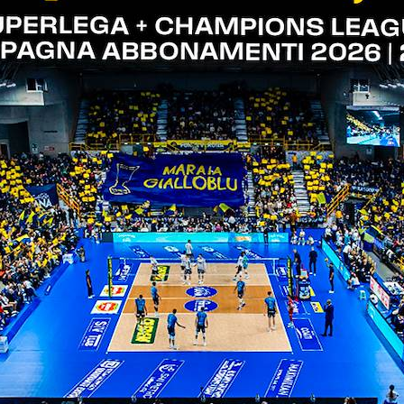
perchè hanno dei giocatori che hanno dimostrato di 
 in questo, e a giocare bene il cambio palla penso 
.04.2022
i le promozioni attive e le modalità di acquisto dei
)