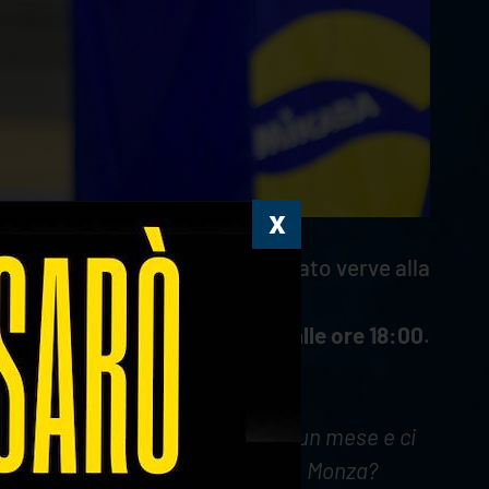
ortesia, Mozic e Aguenier, ha dato verve alla
ra ospiti,
domani, in anticipo, alle ore 18:00
.
alla fine non giocavamo da quasi un mese e ci
 discesa. Complimenti ai ragazzi. Monza?