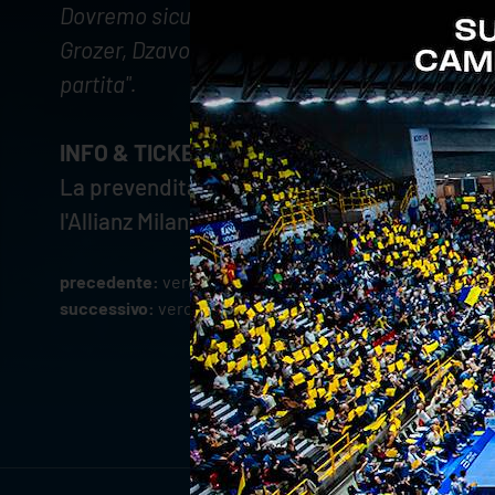
Dovremo sicuramente limitare la loro battuta 
Grozer, Dzavoronok e Davyskiba. Se riusciremo
partita".
INFO & TICKETING #VERONAMILANO del 27
La prevendita è già iniziata: leggi
QUI
e scopr
l'Allianz Milano (3a giornata Playoff 5° Posto
precedente:
verona cede il passo a monza per 3-1
successivo:
verona-milano, info accrediti stampa