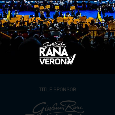
ITI ALLA
NEWSLETTER
ISC
TITLE SPONSOR