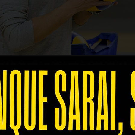
io nei Playoff 5° Posto, nonostante le assenze di C
ambito slot per la prossima Cev Challenge Cup.
ficile sfida con
Monza
, che andrà in scena tra le mu
el Girone preliminare dei Playoff 5° Posto
.
 del match:
"La gara con Taranto non è stata facile: 
erò ha risposto bene e dopo il primo set è stata in