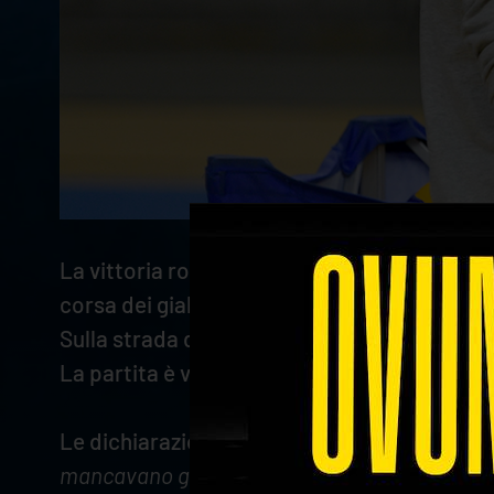
La vittoria rotonda contro Taranto all'esord
corsa dei gialloblù verso la conquista dell'
Sulla strada di Verona si presenta ora la dif
La partita è valida per la
seconda giornata d
Le dichiarazioni di
Dario Simoni
alla vigilia
mancavano giocatori importanti. La squadra p