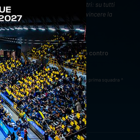
poter fare molto male dai 9 metri: su tutti
che avremo buone possibilità di vincere la
 biglietti per il match casalingo contro
news prima squadra