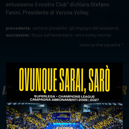
entusiasmo il nostro Club” dichiara Stefano
Fanini, Presidente di Verona Volley.
precedente:
settore giovanile: gli impegni del weekend
successivo:
focus sull'avversario: vero volley monza
news prima squadra
ISCRIVITI ALLA
NEWSLETTER
ISCRIVITI ORA