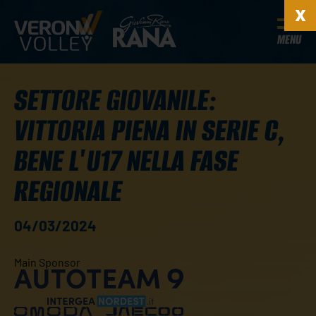
MENU
SETTORE GIOVANILE:
VITTORIA PIENA IN SERIE C,
BENE L'U17 NELLA FASE
REGIONALE
04/03/2024
Main Sponsor