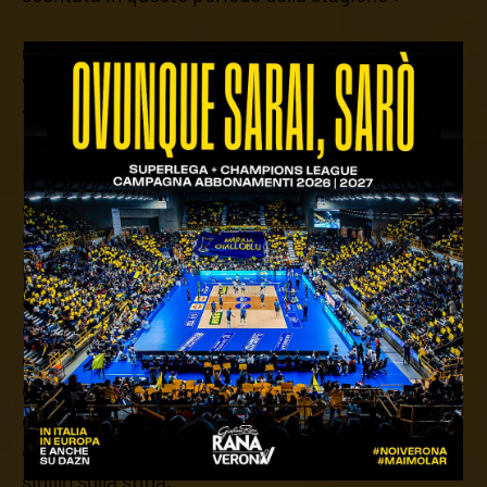
U17 CHALLENGE - GIRONE UNICO: VERONA
VOLLEY AUTOTEAM9 - 4STARS ALTAIR 3-1 (25-
11; 25-15; 22-25; 25-12)
Dopo il risultato pieno ottenuto in settimana, la
compagine U17 fa il bis nel weekend nel torneo
Challenge, superando per 3 a 1 il 4Stars Altair.
Partenza in discesa per la truppa scaligera, che
sovrasta gli avversari nei primi due set, con
distacchi importanti. La squadra ospite riapre i
giochi con un buon terzo set, ma la formazione
condotta da Coach Jorcano evita cali di tensione
e torna ad alzare il ritmo nella quarta frazione,
dove non lascia scampo agli avversari e mette il
sigillo sulla sfida.