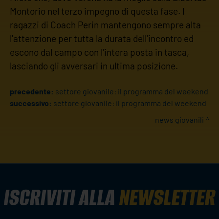
Montorio nel terzo impegno di questa fase. I
ragazzi di Coach Perin mantengono sempre alta
l'attenzione per tutta la durata dell'incontro ed
escono dal campo con l'intera posta in tasca,
lasciando gli avversari in ultima posizione.
precedente:
settore giovanile: il programma del weekend
successivo:
settore giovanile: il programma del weekend
news giovanili
ISCRIVITI ALLA
NEWSLETTER