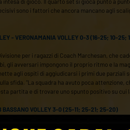
intesa di gioco. Il quarto set si gioca punto a punto
isivi sono i fattori che ancora mancano agli scalig
LEY - VERONAMANIA VOLLEY 0-3 (16-25; 10-25; 
Divisione per i ragazzi di Coach Marchesan, che ca
bi, gli avversari impongono il proprio ritmo e la ma
ette agli ospiti di aggiudicarsi i primi due parziali
sulla sfida. "La squadra ha avuto poca attenzione, c
ta partita e di trovare uno spunto positivo su cui 
 BASSANO VOLLEY 3-0 (25-11; 25-21; 25-20)
o Interterritoriale per la formazione U19, che trav