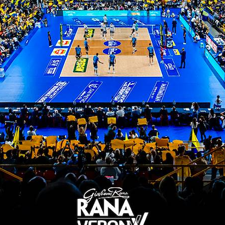
antenuto per la formazione U15, che si impone sul P
h Jorcano sfoga tutta la sua qualità in attacco e ne
ervizio di Costa, poi, fa la differenza e gli scaliger
LLEY 2-3 (16-25; 25-18; 19-25; 25-12; 9-15)
ompagine guidata da Coach Pallaro soffre, ma conqui
ari. Passata in vantaggio al termine del primo parz
sottorete. I padroni di casa, poi, non lasciano scam
 scaligeri in vista dei prossimi impegni.
VERONA VOLLEY 0-3 (15-25; 10-25; 15-25)