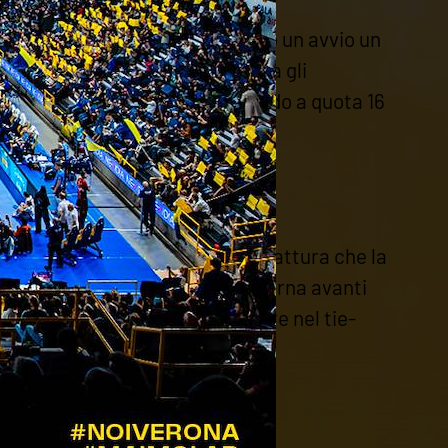
allavolo Legnago per 3 a 0. Dopo un avvio un
l finale dei primi due set stacca gli
i ottengono il bottino pieno salendo a quota 16
sta una vittoria di pregevole fattura che la
iale, Verona viene ripresa, ma torna avanti
po nel quarto, prima di crollare nel tie-