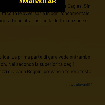
 di assoluto valore in casa delle Eagles. Sin
difficoltà le avversarie in ogni fondamentale
era tiene alta l'asticella dell'attenzione e
eplica. La prima parte di gara vede entrambe
tch. Nel secondo la superiorità degli
agazzi di Coach Begnini provano a tenere testa
news giovanili