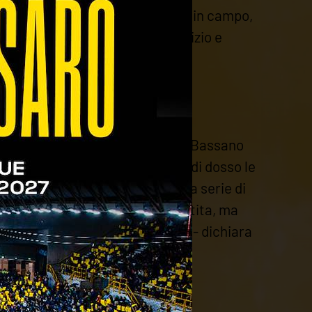
che provano a reagire al rientro in campo,
ete in tutta la partita. Il servizio e
do il sigillo sul match.
che con un netto 3 a 0 liquida il Bassano
 casa che cercano di scrollarsi di dosso le
a punto fino a quando una buona serie di
ntini tentano di rientrare in partita, ma
iamento e la giusta attenzione - dichiara
i picchi positivi".