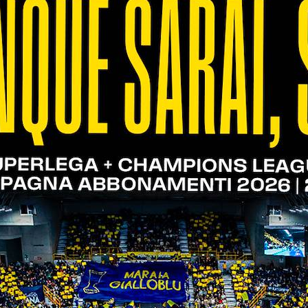
frazione con un notevole distacco sugli avversari, 
gni, capaci di bloccare dieci volte gli ospiti sotto r
 terzo set, che i ragazzi di Marconi vincono, metten
 BASSANO ROSSA 3-0 (25-18; 25-21; 26-24)
del campionato Interterritoriale per la truppa U17, 
. Gara equilibrata nei primi scambi con i padroni di
 e sbloccano l'incontro. Secondo set ancora punto 
 di chiudere il parziale. Nel terzo set invece, i vice
l successo. "Abbiamo messo in campo un buon attegg
, poi ci siamo sciolti. Ora l'obiettivo è tenere quest
OLO LEGNAGO 3-0 (25-19; 25-18; 25-19)