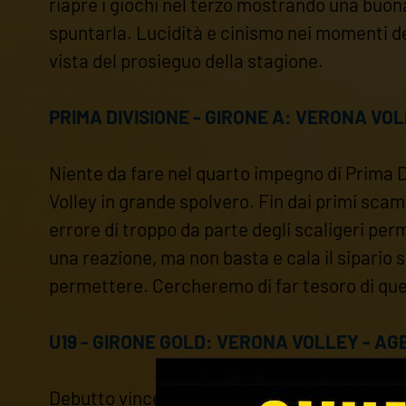
riapre i giochi nel terzo mostrando una buona 
spuntarla. Lucidità e cinismo nei momenti dec
vista del prosieguo della stagione.
PRIMA DIVISIONE - GIRONE A: VERONA VOL
Niente da fare nel quarto impegno di Prima 
Volley in grande spolvero. Fin dai primi scam
errore di troppo da parte degli scaligeri perm
una reazione, ma non basta e cala il sipario 
permettere. Cercheremo di far tesoro di ques
U19 - GIRONE GOLD: VERONA VOLLEY - AGB
Debutto vincente nella seconda fase del torne