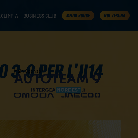
MEDIA HOUSE
NOI VERONA
AOLIMPIA
BUSINESS CLUB
TAMPA
OLIMPIA
I NOSTRI PARTNER
K
PRESENTA LA TUA AZIENDA
 VERONA
B2B AREA
 ROOM
O 3-0 PER L'U14
Main Sponsor