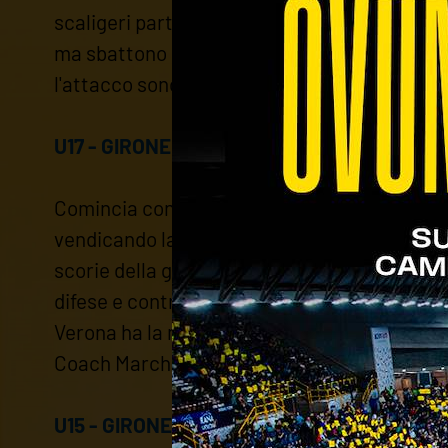
scaligeri partono forte e terminano la prima 
ma sbattono contro il muro di Padovani e compa
l'attacco sono fattori determinanti anche nel
U17 - GIRONE GOLD: VERONA VOLLEY - AGB
Comincia con il piede giusto la seconda fase 
vendicando la finale persa la scorsa stagione
scorie della gara giocata la sera precedente
difese e contrattacchi consentono ai gialloblù
Verona ha la meglio ai vantaggi e strappa i
Coach Marchesan - All'inizio eravamo contratti
U15 - GIRONE B: VERONA VOLLEY - PALLAV