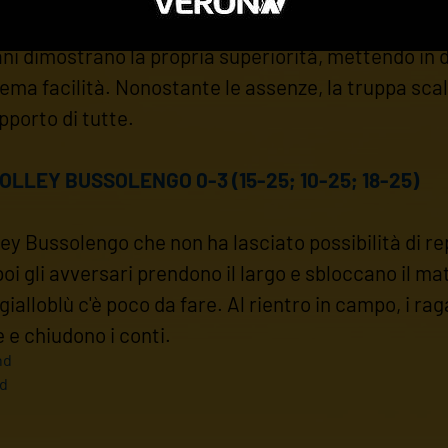
esso alle spalle e l'U14 Femminile sfodera una prova
lani dimostrano la propria superiorità, mettendo in 
ema facilità. Nonostante le assenze, la truppa scalig
apporto di tutte.
OLLEY BUSSOLENGO 0-3 (15-25; 10-25; 18-25)
lley Bussolengo che non ha lasciato possibilità di r
poi gli avversari prendono il largo e sbloccano il ma
gialloblù c'è poco da fare. Al rientro in campo, i r
e e chiudono i conti.
nd
nd