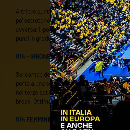
Altri tre punti e comando della classifica m
po' sottotono in ricezione, la squadra di Coac
avversari, portandosi sul 2-0. L'efficacia al s
punti in graduatoria.
U14 - GIRONE C: SOAVE VOLLEY - VERONA VO
Sul campo della capolista Soave Volley, la c
porta a una sola lunghezza dai diretti avvers
nel terzo set mostrando una buona continuità 
break. Ottima prova collettiva da parte degli
U14 FEMMINILE - GIRONE E: THE EAGLES - 