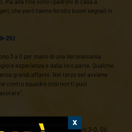
, ma alla fine sono i padroni di casa a
eri, che però hanno fornito buoni segnali in
19-25)
dono 3 a 0 per mano di una Veronamania
ggiore esperienza è dalla loro parte. Qualche
 senza grandi affanni. Nel terzo set avviene
he contro squadre così non ti puoi
lavorare".
olge il Bassano con un perentorio 3-0. Gli