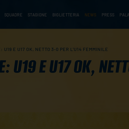
SQUADRE
STAGIONE
BIGLIETTERIA
NEWS
PRESS
PAL
A
PRIMA SQUADRA
SUPERLEGA
ABBONAMENTI
NEWS PRIMA SQUADRA
COMUNICATI S
PALA
SERIE C
CEV CHAMPIONS LEAGUE
RIVENDITORI
NEWS GIOVANILI
ACCREDITI
PAR
NIGRAMMA
PRIMA DIVISIONE
SETTORE GIOVANILE
TIFOSI CON DISABILITÀ
CASA
 U19 E U17 OK, NETTO 3-0 PER L'U14 FEMMINILE
TTACI
SETTORE GIOVANILE
CAMP
KIDS
: U19 E U17 OK, NETT
MINIVOLLEY