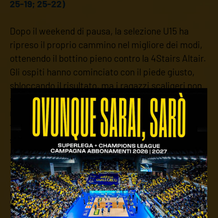
25-19; 25-22)
Dopo il weekend di pausa, la selezione U15 ha
ripreso il proprio cammino nel migliore dei modi,
ottenendo il bottino pieno contro la 4Stairs Altair.
Gli ospiti hanno cominciato con il piede giusto,
sbloccando il risultato, ma i ragazzi scaligeri non
si sono abbattuti e hanno sfoderato una grande
reazione, spezzando l'equilibrio nel secondo e
terzo set e ribaltando il punteggio. Alla fine, il
sestetto guidato da coach Pallaro ha chiuso i
conti nel quarto parziale, strappando tre punti di
vitale importanza.
U13 6X6 INTERTERRITORIALE - GIRONE A:
VERONA VOLLEY - WE BEAT CORNEDO 3-0 (25-