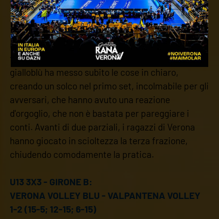
11; 25-18; 25-10)
Tra le mura amiche, la squadra di coach Pallaro
non ha lasciato scampo alla We Beat Cornedo,
travolta con un 3-0 senza storia. La compagine
gialloblù ha messo subito le cose in chiaro,
creando un solco nel primo set, incolmabile per gli
avversari, che hanno avuto una reazione
d'orgoglio, che non è bastata per pareggiare i
conti. Avanti di due parziali, i ragazzi di Verona
hanno giocato in scioltezza la terza frazione,
chiudendo comodamente la pratica.
U13 3X3 - GIRONE B:
VERONA VOLLEY BLU - VALPANTENA VOLLEY
1-2 (15-5; 12-15; 6-15)