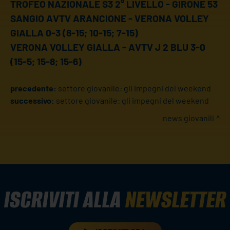
TROFEO NAZIONALE S3 2° LIVELLO - GIRONE 53
SANGIO AVTV ARANCIONE - VERONA VOLLEY
GIALLA 0-3 (8-15; 10-15; 7-15)
VERONA VOLLEY GIALLA - AVTV J 2 BLU 3-0
(15-5; 15-8; 15-6)
precedente:
settore giovanile: gli impegni del weekend
successivo:
settore giovanile: gli impegni del weekend
news giovanili
ISCRIVITI ALLA
NEWSLETTER