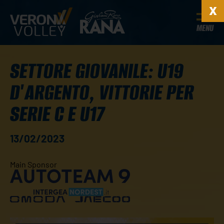
MENU
SETTORE GIOVANILE: U19
D'ARGENTO, VITTORIE PER
SERIE C E U17
13/02/2023
Main Sponsor