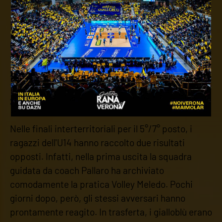
testimoniato dai tanti punti di distacco nei vari
parziali.
U14 FINALI 5°/7° POSTO
VERONA VOLLEY - VOLLEY MELEDO 3-0 (25-18;
25-13; 28-26)
VOLLEY MELEDO - VERONA VOLLEY 3-1 (20-25;
27-25; 26-24; 25-13)
Nelle finali interterritoriali per il 5°/7° posto, i
ragazzi dell'U14 hanno raccolto due risultati
opposti. Infatti, nella prima uscita la squadra
guidata da coach Pallaro ha archiviato
comodamente la pratica Volley Meledo. Pochi
giorni dopo, però, gli stessi avversari hanno
prontamente reagito. In trasferta, i gialloblù erano