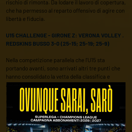
rischio di rimonta. Da lodare il lavoro di copertura,
che ha permesso al reparto offensivo di agire con
libertà e fiducia.​​​ ​​​​
U15 CHALLENGE - GIRONE Z: VERONA VOLLEY .
REDSKINS BUSSO 3-0 (25-15; 25-19; 25-9)
Nella competizione parallela che l'U15 sta
portando avanti, sono arrivati altri tre punti che
hanno consolidato la vetta della classifica e
allungato la striscia di vittorie. La formazione
sperimentale provata da coach Jorcano ha
superato senza grossi affanni l'ostacolo Redskins
Busso con un sonoro 3-0 che non ha lasciato
margine di replica alla squadra ospite. Evidente il
divario tecnico tra le due avversarie, come