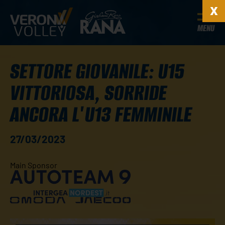
MENU
SETTORE GIOVANILE: U15
VITTORIOSA, SORRIDE
ANCORA L'U13 FEMMINILE
27/03/2023
Main Sponsor