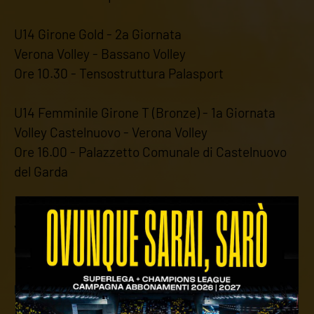
U14 Girone Gold - 2a Giornata
Verona Volley - Bassano Volley
Ore 10.30 - Tensostruttura Palasport
U14 Femminile Girone T (Bronze) - 1a Giornata
Volley Castelnuovo - Verona Volley
Ore 16.00 - Palazzetto Comunale di Castelnuovo
del Garda
U13 Mista Girone E - 3a Giornata
Verona Volley - Arena Volley Team Gialla
Ore 18.00 - Palestra Scuola Messedaglia
NOTE