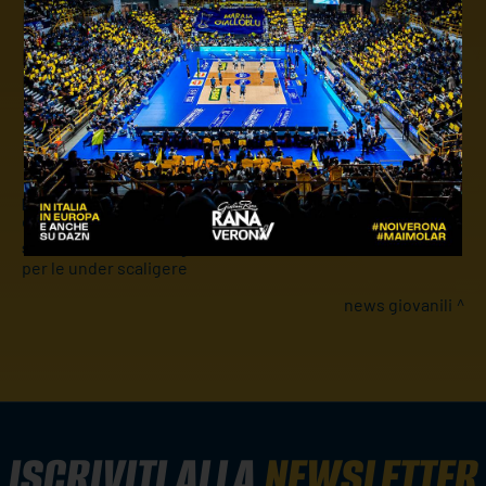
In settimana è scesa in campo la selezione U17
per la settima giornata del campionato di Prima
Divisione. La squadra di Coach Marchesan ha
vinto 3 a 0 contro l'Hellas 2000. Protagonista
anche l'U13 Mista, sconfitta dal Volley Belladelli
precedente:
settore giovanile: bene l'u17 nei quarti di
categoria, vola l'u15
successivo:
settore giovanile: weekend di sole vittorie
per le under scaligere
news giovanili
ISCRIVITI ALLA
NEWSLETTER