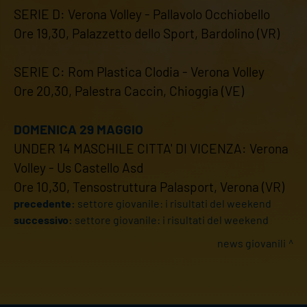
SERIE D: Verona Volley - Pallavolo Occhiobello
Ore 19,30, Palazzetto dello Sport, Bardolino (VR)
SERIE C: Rom Plastica Clodia - Verona Volley
Ore 20,30, Palestra Caccin, Chioggia (VE)
DOMENICA 29 MAGGIO
UNDER 14 MASCHILE CITTA' DI VICENZA: Verona
Volley - Us Castello Asd
Ore 10,30, Tensostruttura Palasport, Verona (VR)
precedente:
settore giovanile: i risultati del weekend
successivo:
settore giovanile: i risultati del weekend
news giovanili